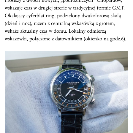
Prostszy z dwóch nowych, „podróżniczych” Chopardów,
wskazuje
czas
w drugiej strefie w tradycyjnej formie
GMT
.
Okalający
cyferblat
ring, podzielony dwukolorową skalą
(dzień i noc), razem z centralną wskazówką z grotem,
wskaże aktualny
czas
w domu. Lokalny odmierzą
wskazówki, połączone z datownikiem (okienko na godz.6).