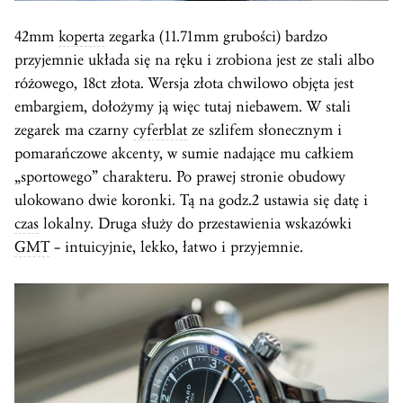
42mm
koperta
zegarka (11.71mm grubości) bardzo
przyjemnie układa się na ręku i zrobiona jest ze stali albo
różowego, 18ct złota. Wersja złota chwilowo objęta jest
embargiem, dołożymy ją więc tutaj niebawem. W stali
zegarek ma czarny
cyferblat
ze szlifem słonecznym i
pomarańczowe akcenty, w sumie nadające mu całkiem
„sportowego” charakteru. Po prawej stronie obudowy
ulokowano dwie koronki. Tą na godz.2 ustawia się datę i
czas
lokalny. Druga służy do przestawienia wskazówki
GMT
– intuicyjnie, lekko, łatwo i przyjemnie.