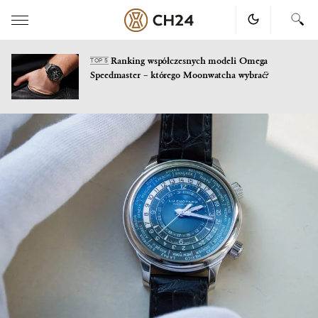
Ranking współczesnych modeli Omega
TOP 5
Speedmaster – którego Moonwatcha wybrać?
Skip
to
content