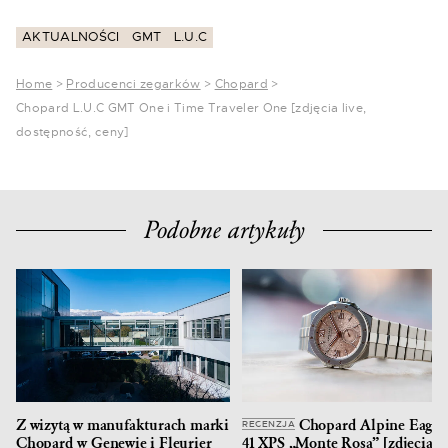
AKTUALNOŚCI
GMT
L.U.C
Home
>
Producenci zegarków
>
Chopard
>
Chopard L.U.C GMT One i Time Traveler One [zdjęcia live,
dostępność, ceny]
Podobne artykuły
Z wizytą w manufakturach marki
Chopard Alpine Eagle
RECENZJA
Chopard w Genewie i Fleurier
41 XPS „Monte Rosa” [zdjęcia