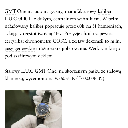
GMT
One ma automatyczny, manufakturowy
kaliber
L.U.C 01.10-L. z dużym, centralnym wahnikiem. W pełni
naładowany
kaliber
popracuje przez 60h na 31 kamieniach,
tykając z częstotliwością 4Hz. Precyzję chodu zapewnia
certyfikat chronometru
COSC
, a zestaw dekoracji to m.in.
pasy genewskie
i różnorakie polerowania. Werk zamknięto
pod szafirowym deklem.
Stalowy L.U.C
GMT
One, na skórzanym pasku ze stalową
klamerką, wyceniono na 9.360EUR (~40.000PLN).