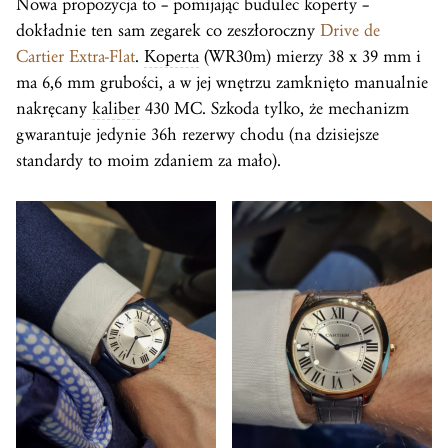
Nowa propozycja to – pomijając budulec koperty –
dokładnie ten sam zegarek co zeszłoroczny
Drive de
Cartier Extra-Flat
.
Koperta
(WR30m) mierzy 38 x 39 mm i
ma 6,6 mm grubości, a w jej wnętrzu zamknięto manualnie
nakręcany
kaliber
430 MC. Szkoda tylko, że mechanizm
gwarantuje jedynie 36h rezerwy chodu (na dzisiejsze
standardy to moim zdaniem za mało).