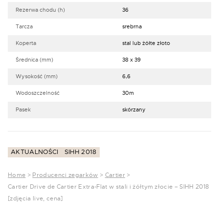
Rezerwa chodu (h)
36
Tarcza
srebrna
Koperta
stal lub żółte złoto
Średnica (mm)
38 x 39
Wysokość (mm)
6,6
Wodoszczelność
30m
Pasek
skórzany
AKTUALNOŚCI
SIHH 2018
Home
>
Producenci zegarków
>
Cartier
>
Cartier Drive de Cartier Extra-Flat w stali i żółtym złocie – SIHH 2018
[zdjęcia live, cena]