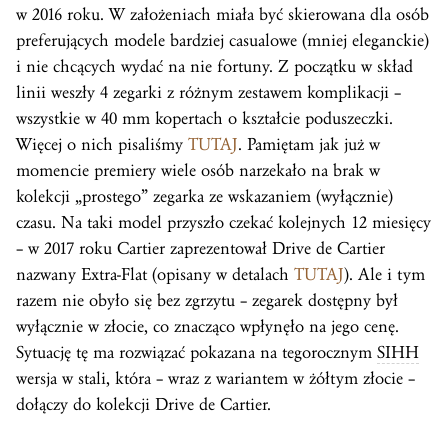
w 2016 roku. W założeniach miała być skierowana dla osób
preferujących modele bardziej casualowe (mniej eleganckie)
i nie chcących wydać na nie fortuny. Z początku w skład
linii weszły 4 zegarki z różnym zestawem komplikacji –
wszystkie w 40 mm kopertach o kształcie poduszeczki.
Więcej o nich pisaliśmy
TUTAJ
. Pamiętam jak już w
momencie premiery wiele osób narzekało na brak w
kolekcji „prostego” zegarka ze wskazaniem (wyłącznie)
czasu. Na taki model przyszło czekać kolejnych 12 miesięcy
– w 2017 roku Cartier zaprezentował Drive de Cartier
nazwany Extra-Flat (opisany w detalach
TUTAJ
). Ale i tym
razem nie obyło się bez zgrzytu – zegarek dostępny był
wyłącznie w złocie, co znacząco wpłynęło na jego cenę.
Sytuację tę ma rozwiązać pokazana na tegorocznym
SIHH
wersja w stali, która – wraz z wariantem w żółtym złocie –
dołączy do kolekcji Drive de Cartier.