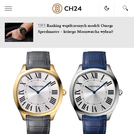
Ranking współczesnych modeli Omega
TOP 5
Speedmaster – którego Moonwatcha wybrać?
Skip
to
content