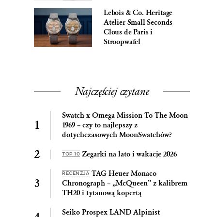
Lebois & Co. Heritage
Atelier Small Seconds
Clous de Paris i
Stroopwafel
Najczęściej czytane
Swatch x Omega Mission To The Moon
1969 – czy to najlepszy z
dotychczasowych MoonSwatchów?
Zegarki na lato i wakacje 2026
TOP 10
TAG Heuer Monaco
RECENZJA
Chronograph – „McQueen” z kalibrem
TH20 i tytanową kopertą
Seiko Prospex LAND Alpinist