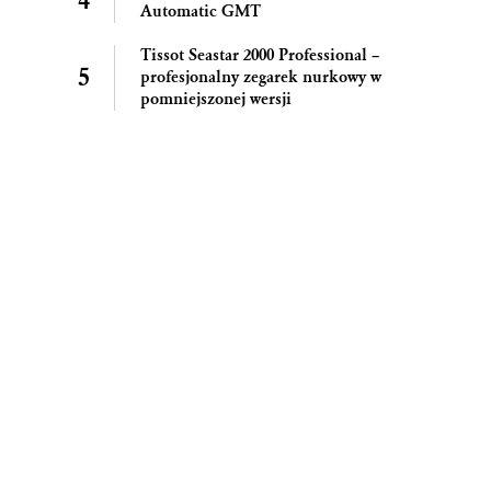
Automatic GMT
Tissot Seastar 2000 Professional –
profesjonalny zegarek nurkowy w
pomniejszonej wersji