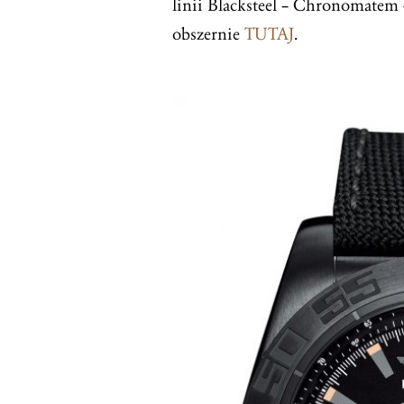
linii Blacksteel – Chronomatem 
obszernie
TUTAJ
.