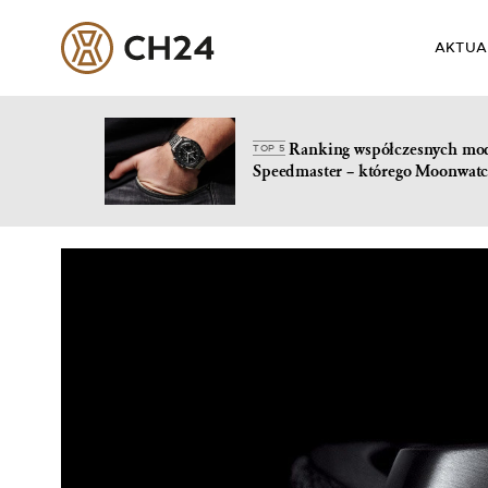
AKTUA
Ranking współczesnych mo
TOP 5
Speedmaster – którego Moonwatc
Skip
to
content