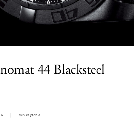
onomat 44 Blacksteel
16
1 min.
czytania