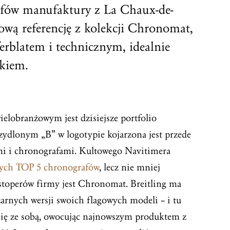
afów manufaktury z La Chaux-de-
ową referencję z kolekcji Chronomat,
rblatem i technicznym, idealnie
skiem.
ielobranżowym jest dzisiejsze portfolio
krzydlonym „B” w logotypie kojarzona jest przede
mi i chronografami. Kultowego Navitimera
zych TOP 5 chronografów
, lecz nie mniej
stoperów firmy jest Chronomat. Breitling ma
arnych wersji swoich flagowych modeli – i tu
się ze sobą, owocując najnowszym produktem z