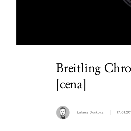
Breitling Chr
[cena]
Łukasz Doskocz
17.01.20