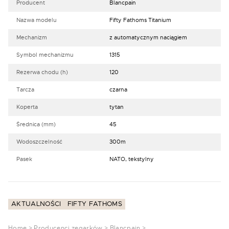
Producent
Blancpain
Nazwa modelu
Fifty Fathoms Titanium
Mechanizm
z automatycznym naciągiem
Symbol mechanizmu
1315
Rezerwa chodu (h)
120
Tarcza
czarna
Koperta
tytan
Średnica (mm)
45
Wodoszczelność
300m
Pasek
NATO, tekstylny
AKTUALNOŚCI
FIFTY FATHOMS
Home
>
Producenci zegarków
>
Blancpain
>