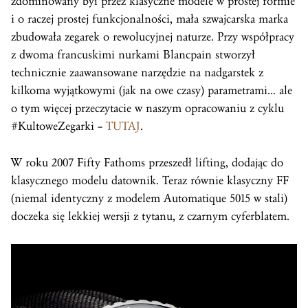
zdominowany był przez klasyczne modele w prostej formie
i o raczej prostej funkcjonalności, mała szwajcarska marka
zbudowała zegarek o rewolucyjnej naturze. Przy współpracy
z dwoma francuskimi nurkami Blancpain stworzył
technicznie zaawansowane narzędzie na nadgarstek z
kilkoma wyjątkowymi (jak na owe czasy) parametrami… ale
o tym więcej przeczytacie w naszym opracowaniu z cyklu
#KultoweZegarki –
TUTAJ
.
W roku 2007 Fifty Fathoms przeszedł lifting, dodając do
klasycznego modelu datownik. Teraz równie klasyczny FF
(niemal identyczny z modelem Automatique 5015 w stali)
doczeka się lekkiej wersji z tytanu, z czarnym cyferblatem.