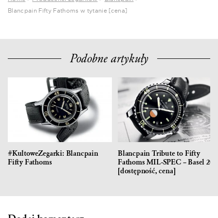
Blancpain Fifty Fathoms w tytanie [cena]
Podobne artykuły
#KultoweZegarki: Blancpain
Blancpain Tribute to Fifty
Fifty Fathoms
Fathoms MIL-SPEC – Basel 201
[dostępność, cena]