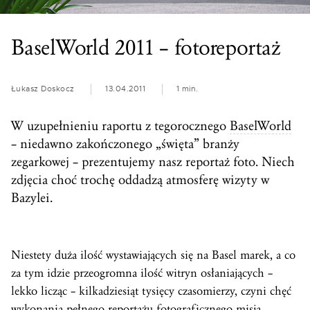
BaselWorld 2011 – fotoreportaż
Łukasz Doskocz
13.04.2011
1 min.
W uzupełnieniu raportu z tegorocznego
BaselWorld
– niedawno zakończonego „święta” branży
zegarkowej – prezentujemy nasz reportaż foto. Niech
zdjęcia choć trochę oddadzą atmosferę wizyty w
Bazylei.
Niestety duża ilość wystawiających się na Basel marek, a co
za tym idzie przeogromna ilość witryn osłaniających –
lekko licząc – kilkadziesiąt tysięcy czasomierzy, czyni chęć
wykonania pełnego reportażu fotograficznego misją