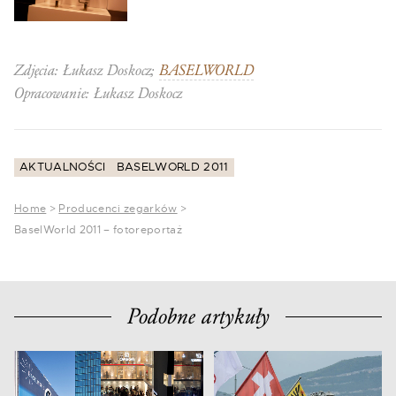
Zdjęcia: Łukasz Doskocz;
BASELWORLD
Opracowanie: Łukasz Doskocz
AKTUALNOŚCI
BASELWORLD 2011
Home
>
Producenci zegarków
>
BaselWorld 2011 – fotoreportaż
Podobne artykuły