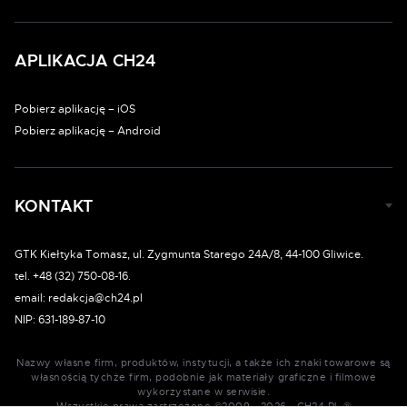
APLIKACJA CH24
Pobierz aplikację – iOS
Pobierz aplikację – Android
KONTAKT
GTK Kiełtyka Tomasz, ul. Zygmunta Starego 24A/8, 44-100 Gliwice.
tel. +48 (32) 750-08-16.
email: redakcja@ch24.pl
NIP: 631-189-87-10
Nazwy własne firm, produktów, instytucji, a także ich znaki towarowe są
własnością tychże firm, podobnie jak materiały graficzne i filmowe
wykorzystane w serwisie.
Wszystkie prawa zastrzeżone ©2009 - 2026 - CH24.PL ®