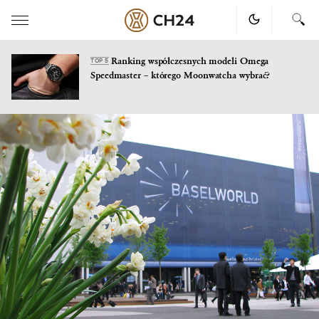
Ranking współczesnych modeli Omega
TOP 5
Speedmaster – którego Moonwatcha wybrać?
Skip
to
content