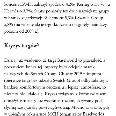
koncern LVMH zaliczył spadek o 4,2%, Kering o 5,6 % , a
Hermès o 3,7%. Straty poniosły też dwie największe grupy
w branży zegarkowej: Richemont 5,3% i Swatch Group
5,8% (na wiosnę akcje tego koncernu osiągnęły najniższy
poziom od 2009 r.).
Kryzys targów?
Dzisiaj już wiadomo, że targi
Baselworld
to przeszłość, a
początkiem końca tej imprezy było odejście marek
należących do Swatch Group. Choć w 2019 r. impreza
(pierwsze targi bez udziału Swatch Group) odbywała się w
bardziej komfortowym otoczeniu i lepszej atmosferze, to
niestety nie udało się. Kryzys związany z koronawirusem
obnażył istniejący już wcześniej rozłam, skrywany pod
słynną szwajcarską powściągliwością. Mocno zawrzało, gdy
w ubiegłym roku grupa MCH (organizator
Baselworld
)