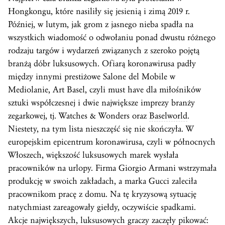
Hongkongu, które nasiliły się jesienią i zimą 2019 r.
Później, w lutym, jak grom z jasnego nieba spadła na
wszystkich wiadomość o odwołaniu ponad dwustu różnego
rodzaju targów i wydarzeń związanych z szeroko pojętą
branżą dóbr luksusowych. Ofiarą koronawirusa padły
między innymi prestiżowe Salone del Mobile w
Mediolanie, Art Basel, czyli must have dla miłośników
sztuki współczesnej i dwie największe imprezy branży
zegarkowej, tj. Watches & Wonders oraz
Baselworld
.
Niestety, na tym lista nieszczęść się nie skończyła. W
europejskim epicentrum koronawirusa, czyli w północnych
Włoszech, większość luksusowych marek wysłała
pracowników na urlopy. Firma Giorgio Armani wstrzymała
produkcję w swoich zakładach, a marka Gucci zaleciła
pracownikom pracę z domu. Na tę kryzysową sytuację
natychmiast zareagowały giełdy, oczywiście spadkami.
Akcje największych, luksusowych graczy zaczęły pikować: