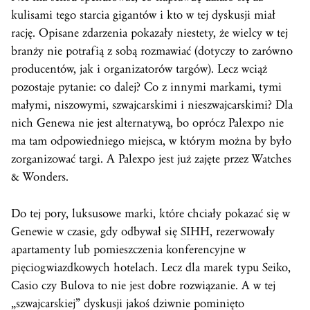
kulisami tego starcia gigantów i kto w tej dyskusji miał
rację. Opisane zdarzenia pokazały niestety, że wielcy w tej
branży nie potrafią z sobą rozmawiać (dotyczy to zarówno
producentów, jak i organizatorów targów). Lecz wciąż
pozostaje pytanie: co dalej? Co z innymi markami, tymi
małymi, niszowymi, szwajcarskimi i nieszwajcarskimi? Dla
nich Genewa nie jest alternatywą, bo oprócz Palexpo nie
ma tam odpowiedniego miejsca, w którym można by było
zorganizować targi. A Palexpo jest już zajęte przez Watches
& Wonders.
Do tej pory, luksusowe marki, które chciały pokazać się w
Genewie w czasie, gdy odbywał się
SIHH
, rezerwowały
apartamenty lub pomieszczenia konferencyjne w
pięciogwiazdkowych hotelach. Lecz dla marek typu Seiko,
Casio czy Bulova to nie jest dobre rozwiązanie. A w tej
„szwajcarskiej” dyskusji jakoś dziwnie pominięto