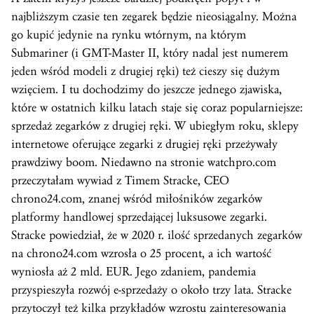
najbliższym czasie ten zegarek będzie nieosiągalny. Można
go kupić jedynie na rynku wtórnym, na którym
Submariner (i
GMT
-Master II, który nadal jest numerem
jeden wśród modeli z drugiej ręki) też cieszy się dużym
wzięciem. I tu dochodzimy do jeszcze jednego zjawiska,
które w ostatnich kilku latach staje się coraz popularniejsze:
sprzedaż zegarków z drugiej ręki. W ubiegłym roku, sklepy
internetowe oferujące zegarki z drugiej ręki przeżywały
prawdziwy boom. Niedawno na stronie watchpro.com
przeczytałam wywiad z Timem Stracke, CEO
chrono24.com, znanej wśród miłośników zegarków
platformy handlowej sprzedającej luksusowe zegarki.
Stracke powiedział, że w 2020 r. ilość sprzedanych zegarków
na chrono24.com wzrosła o 25 procent, a ich wartość
wyniosła aż 2 mld. EUR. Jego zdaniem, pandemia
przyspieszyła rozwój e-sprzedaży o około trzy lata. Stracke
przytoczył też kilka przykładów wzrostu zainteresowania