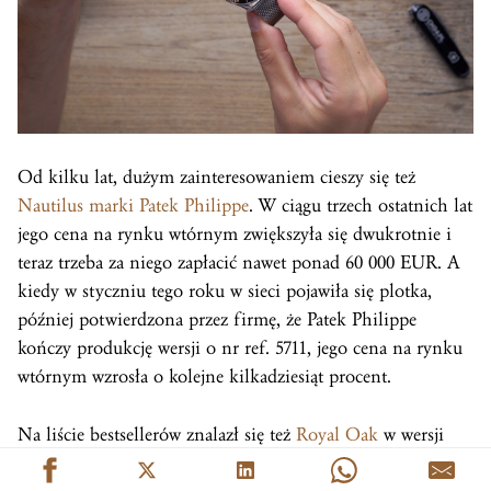
Od kilku lat, dużym zainteresowaniem cieszy się też
Nautilus marki Patek Philippe
. W ciągu trzech ostatnich lat
jego cena na rynku wtórnym zwiększyła się dwukrotnie i
teraz trzeba za niego zapłacić nawet ponad 60 000 EUR. A
kiedy w styczniu tego roku w sieci pojawiła się plotka,
później potwierdzona przez firmę, że Patek Philippe
kończy produkcję wersji o nr ref. 5711, jego cena na rynku
wtórnym wzrosła o kolejne kilkadziesiąt procent.
Na liście bestsellerów znalazł się też
Royal Oak
w wersji
zwanej Jumbo: przez trzy lata jego cena skoczyła o 120