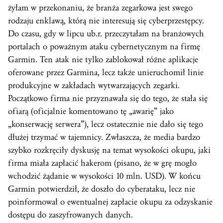
żyłam w przekonaniu, że branża zegarkowa jest swego
rodzaju enklawą, którą nie interesują się cyberprzestępcy.
Do czasu, gdy w lipcu ub.r. przeczytałam na branżowych
portalach o poważnym ataku cybernetycznym na firmę
Garmin. Ten atak nie tylko zablokował różne aplikacje
oferowane przez Garmina, lecz także unieruchomił linie
produkcyjne w zakładach wytwarzających zegarki.
Początkowo firma nie przyznawała się do tego, że stała się
ofiarą (oficjalnie komentowano tę „awarię” jako
„konserwację serwera”), lecz ostatecznie nie dało się tego
dłużej trzymać w tajemnicy. Zwłaszcza, że media bardzo
szybko rozkręciły dyskusję na temat wysokości okupu, jaki
firma miała zapłacić hakerom (pisano, że w grę mogło
wchodzić żądanie w wysokości 10 mln. USD). W końcu
Garmin potwierdził, że doszło do cyberataku, lecz nie
poinformował o ewentualnej zapłacie okupu za odzyskanie
dostępu do zaszyfrowanych danych.