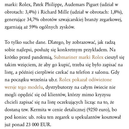
marki: Rolex, Patek Philippe, Audemars Piguet (udział w
obrotach: 3,4%) i Richard Mille (udział w obrotach: 1,8%),
generujące 34,7% obrotów szwajcarskiej branży zegarkowej,
zgarniają aż 59% ogólnych zysków.
To tylko suche dane. Dlatego, by zobrazować, jak radzą
sobie najlepsi, posłużę się konkretnym przykładem. Na
krótko przed pandemią,
Submariner marki Rolex
cieszył się
takim wzięciem, że aby go kupić, trzeba się było zapisać na
listę, a później cierpliwie czekać na telefon z salonu. Gdy
na początku września ub.r.
Rolex pokazał odświeżone
wersje tego modelu
, dystrybutorzy na całym świecie nie
mogli opędzić się od klientów, którzy mimo kryzysu
chcieli zapisać się na listę oczekujących licząc na to, że
dostaną tzw. Kermita w cenie detalicznej (9250 euro), bo
pod koniec ub. roku ten zegarek u spekulantów kosztował
już ponad 23 000 EUR.