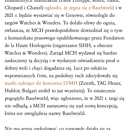
znamienitych manufaktur (Patek Philippe, Rolex, Tudor,
Chopard i Chanel)
ogłosiło, że żegna się z Baselworld
i w
2021 r. będzie wystawiać się w Genewie, równolegle do
targów Watches & Wonders. To dolało oliwy do ognia,
zwłaszcza, że MCH prawdopodobnie dowiedział się o tym
z komunikatu prasowego opublikowanego przez Fondation
de la
Haute Horlogerie
(organizator
SIHH
, a obecnie
Watches & Wonders). Zarząd MCH wydawał się bardzo
zaskoczony tą decyzją i w wydanym oświadczeniu pisał o
dobrej woli i chęci dogadania się. Lecz po odejściu
wspomnianych firm, na podobny ruch zdecydowały się
marki należące do koncernu LVMH
(Zenith, TAG Heuer,
Hublot; Bulgari zrobił to już wcześniej). To ostatecznie
pogrążyło
Baselworld
, więc ogłoszono, że w 2021 r. targi się
nie odbędą, a MCH zastanawia się nad nową koncepcją,
która nie uwzględnia nazwy
Baselworld
.
Nie ma sensu spekulować, co naprawdę działo się za