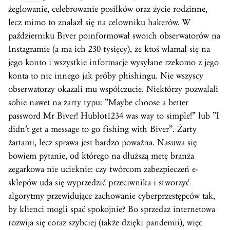
żeglowanie, celebrowanie posiłków oraz życie rodzinne,
lecz mimo to znalazł się na celowniku hakerów. W
październiku Biver poinformował swoich obserwatorów na
Instagramie (a ma ich 230 tysięcy), że ktoś włamał się na
jego konto i wszystkie informacje wysyłane rzekomo z jego
konta to nic innego jak próby phishingu. Nie wszyscy
obserwatorzy okazali mu współczucie. Niektórzy pozwalali
sobie nawet na żarty typu: ”Maybe choose a better
password Mr Biver! Hublot1234 was way to simple!” lub ”I
didn’t get a message to go fishing with Biver”. Żarty
żartami, lecz sprawa jest bardzo poważna. Nasuwa się
bowiem pytanie, od którego na dłuższą metę branża
zegarkowa nie ucieknie: czy twórcom zabezpieczeń e-
sklepów uda się wyprzedzić przeciwnika i stworzyć
algorytmy przewidujące zachowanie cyberprzestępców tak,
by klienci mogli spać spokojnie? Bo sprzedaż internetowa
rozwija się coraz szybciej (także dzięki pandemii), więc