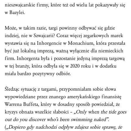
nieszwajcarskie firmy, które też od wielu lat pokazywały się
w Bazylei.
Może, w takim razie, targi powinny odbywać się gdzie
indziej, nie w Szwajcarii? Coraz więcej zegarkowych marek
wystawia się na Inhorgencie w Monachium, która przestała
być już lokalną imprezą, ważną wyłącznie dla niemieckich
firm. Inhorgenta była i pozostanie jedyną imprezą targową
w tej branży, która odbyła się w 2020 roku i w dodatku
miała bardzo pozytywny odbiór.
Śledząc sytuację z targami, przypomniałam sobie słowa
wypowiedziane przez znanego amerykańskiego finansistę
Warrena Buffeta, który w dosadny sposób powiedział, że
kryzys obnaża wszelkie słabości –
„Only when the tide goes
out do you discover who’s been swimming naked”
.
(
„Dopiero gdy nadchodzi odpływ zdajesz sobie sprawę, że