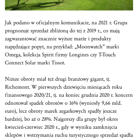
Jak podano w oficjalnym komunikacie, na 2021 r. Grupa
prognozuje sprzedaż zbliżoną do tej z 2019 r., co mają
zagwarantować znacznie wyższe marże i produkty
napędzające popyt, na przykład: „Moonwatch“ marki
Omega, kolekcja Spirit firmy Longines czy T-Touch
Connect Solar marki Tissot.
Niższe obroty miał też drugi branżowy gigant, tj.
Richemont. W pierwszych dziewięciu miesiącach roku
finansowego 2020/21, tj. na koniec grudnia 2020 r. koncern
odnotował spadek obrotów o 16% (wyniosły 9,66 mld.
euro), lecz obroty marek zegarkowych spadły jeszcze
bardziej, bo aż o 28%. Najgorszy dla grupy był okres
kwiecień-czerwiec 2020 r., gdy w wyniku zamknięcia
sklepów i wstrzymania ruchu turystycznego sprzedaż spadła