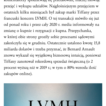
przejęć i wykupu udziałów. Najgłośniejszym przejęciem w
ostatnich kilku miesiącach był zakup marki Tiffany przez
francuski koncern LVMH. O tej transakcji mówiło się już
od ponad roku i przez cały 2020 r. media informowały na
zmianę o kupnie i rezygnacji z kupna. Przepychanka,
w której obie strony groziły sobie procesami sądowymi
zakończyła się w grudniu. Ostatecznie ustalono kwotę 15,8
miliarda dolarów i trzeba przyznać, że Bernard Arnault
znowu wykazał się wyjątkową biznesową intuicją, ponieważ
Tiffany zanotował rekordową sprzedaż świąteczną (o 2
procent wyższą niż w 2019 r.; w tym o 80% wzrosła ilość
zakupów online).