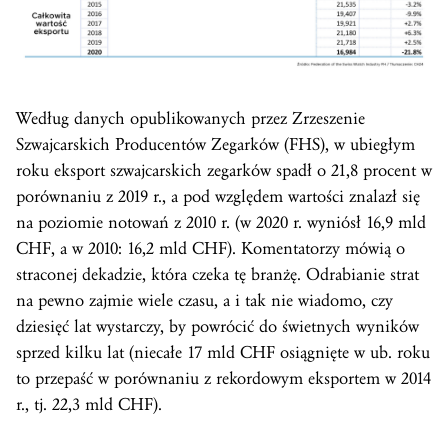
Według danych opublikowanych przez Zrzeszenie
Szwajcarskich Producentów Zegarków (FHS), w ubiegłym
roku eksport szwajcarskich zegarków spadł o 21,8 procent w
porównaniu z 2019 r., a pod względem wartości znalazł się
na poziomie notowań z 2010 r. (w 2020 r. wyniósł 16,9 mld
CHF, a w 2010: 16,2 mld CHF). Komentatorzy mówią o
straconej dekadzie, która czeka tę branżę. Odrabianie strat
na pewno zajmie wiele czasu, a i tak nie wiadomo, czy
dziesięć lat wystarczy, by powrócić do świetnych wyników
sprzed kilku lat (niecałe 17 mld CHF osiągnięte w ub. roku
to przepaść w porównaniu z rekordowym eksportem w 2014
r., tj. 22,3 mld CHF).