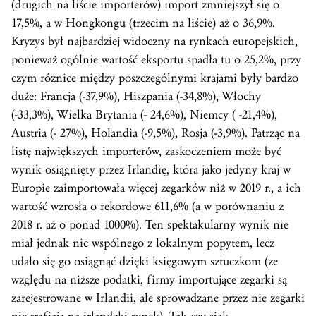
(drugich na liście importerów) import zmniejszył się o
17,5%, a w Hongkongu (trzecim na liście) aż o 36,9%.
Kryzys był najbardziej widoczny na rynkach europejskich,
ponieważ ogólnie wartość eksportu spadła tu o 25,2%, przy
czym różnice między poszczególnymi krajami były bardzo
duże: Francja (-37,9%), Hiszpania (-34,8%), Włochy
(-33,3%), Wielka Brytania (- 24,6%), Niemcy ( -21,4%),
Austria (- 27%), Holandia (-9,5%), Rosja (-3,9%). Patrząc na
listę największych importerów, zaskoczeniem może być
wynik osiągnięty przez Irlandię, która jako jedyny kraj w
Europie zaimportowała więcej zegarków niż w 2019 r., a ich
wartość wzrosła o rekordowe 611,6% (a w porównaniu z
2018 r. aż o ponad 1000%). Ten spektakularny wynik nie
miał jednak nic wspólnego z lokalnym popytem, lecz
udało się go osiągnąć dzięki księgowym sztuczkom (ze
względu na niższe podatki, firmy importujące zegarki są
zarejestrowane w Irlandii, ale sprowadzane przez nie zegarki