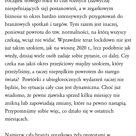
Początek nowego roku to
czas
różnych (zazwyczaj
niespełniających się) postanowień, a w zegarkowym
biznesie to okres bardzo intensywnych przygotowań do
branżowych spotkań i targów. Tym razem jest inaczej,
ponieważ powrotu do tzw. normalności, na którą wszyscy
czekają, wciąż nie widać. Wprawdzie teraz lockdown nie jest
już takim szokiem, jak na wiosnę 2020 r., lecz podobnie jak
wtedy, dzisiaj wiele osób zadaje sobie pytanie, co dalej. Czy
czeka nas jakiś okres przejściowy między szokiem, który
przeżyliśmy, a raczej nieprędkim powrotem do starego
świata? Powtórki z ubiegłorocznych wydarzeń raczej nie
będzie, bo sytuacja cały
czas
jest dynamiczna. Choć już
wiadomo, że pewne zjawiska sprzed kilku miesięcy nie
znikną lub zapowiadają zmiany, które na pewno nastąpią.
Przypomnijmy sobie więc, co działo się w ostatnich
miesiącach.
Najpierw cała branża zegarkowa żyła protestami w