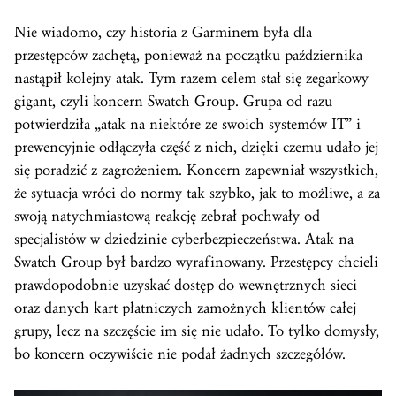
Nie wiadomo, czy historia z Garminem była dla
przestępców zachętą, ponieważ na początku października
nastąpił kolejny atak. Tym razem celem stał się zegarkowy
gigant, czyli koncern Swatch Group. Grupa od razu
potwierdziła „atak na niektóre ze swoich systemów IT” i
prewencyjnie odłączyła część z nich, dzięki czemu udało jej
się poradzić z zagrożeniem. Koncern zapewniał wszystkich,
że sytuacja wróci do normy tak szybko, jak to możliwe, a za
swoją natychmiastową reakcję zebrał pochwały od
specjalistów w dziedzinie cyberbezpieczeństwa. Atak na
Swatch Group był bardzo wyrafinowany. Przestępcy chcieli
prawdopodobnie uzyskać dostęp do wewnętrznych sieci
oraz danych kart płatniczych zamożnych klientów całej
grupy, lecz na szczęście im się nie udało. To tylko domysły,
bo koncern oczywiście nie podał żadnych szczegółów.