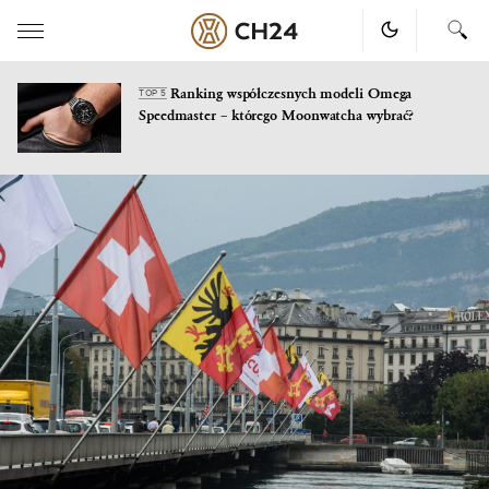
Ranking współczesnych modeli Omega
TOP 5
Speedmaster – którego Moonwatcha wybrać?
Skip
to
content