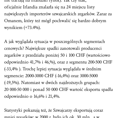
nie trafiają na irlandzki rynek). Tak czy siak,
oficjalnie Irlandia znalazła się na 24 miejscu listy
największych importerów szwajcarskich zegarków. Zaraz za
Omanem, który też mógł pochwalić się bardzo dobrym
wynikiem (+73.4%).
A jak wyglądała sytuacja w poszczególnych segmentach
cenowych? Największe spadki zanotowali producenci
zegarków z przedziału poniżej 50 i 100 CHF (wartościowo
odpowiednio 41,7% i 46,%), oraz z segmentu 200-500 CHF
(-33,4% ). Trochę lepiej sytuacja wyglądała w średnim
segmencie: 2000-3000 CHF (-16,4%) oraz 3000-5000
(-19,5%). Natomiast w dwóch najdroższych grupach:
20 000-50 000 i ponad 50 000 CHF wartość eksportu spadła
odpowiednio o 16,6% i 21,4%.
Statystyki pokazują też, że Szwajcarzy eksportują coraz
mniej zegarków: w 2000 r. było ich ok. 30 mln., a w