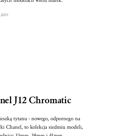
ałych modelach wielu marek.
.2011
anel J12 Chromatic
ieszką tytanu - nowego, odpornego na
rki Chanel, to kolekcja siedmiu modeli,
średnicy 33mm, 38mm i 41mm.