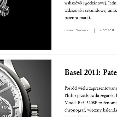
wskazówki godzinowej. Jedna
wskazówki sekundowej umożl
patentu marki.
Łukasz Doskocz
4.07.2011
Basel 2011: Pat
Pośród wielu zaprezentowan
Philip przedstawiła zegarek,
Model Ref. 5208P to fenome
chronograf, wieczny kalenda