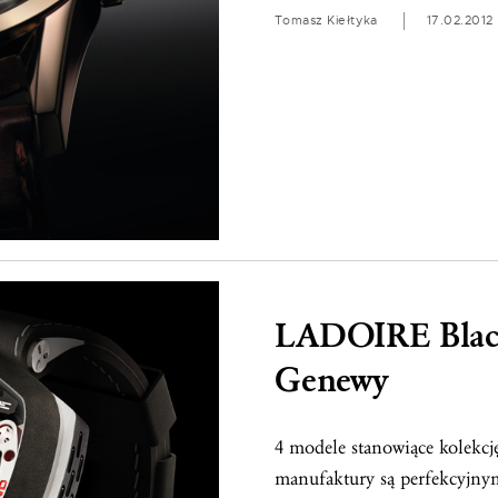
Tomasz Kiełtyka
17.02.2012
LADOIRE Black
Genewy
4 modele stanowiące kolekcj
manufaktury są perfekcyjny