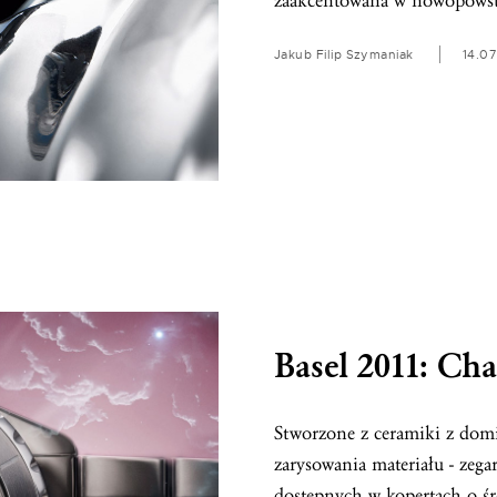
zaakcentowana w nowopowst
Jakub Filip Szymaniak
14.07
Basel 2011: Ch
Stworzone z ceramiki z dom
zarysowania materiału - zega
dostępnych w kopertach o 