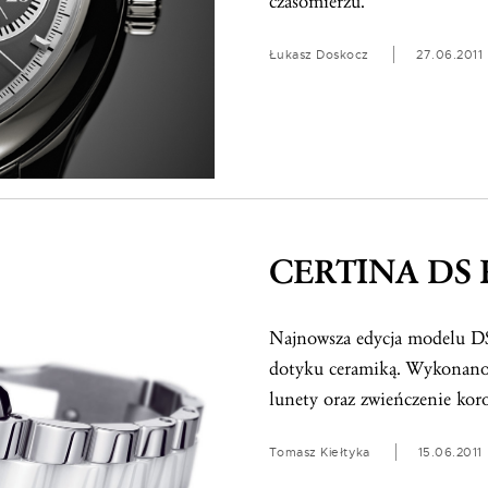
czasomierzu.
Łukasz Doskocz
27.06.2011
CERTINA DS Fi
Najnowsza edycja modelu DS
dotyku ceramiką. Wykonano z
lunety oraz zwieńczenie kor
Tomasz Kiełtyka
15.06.2011