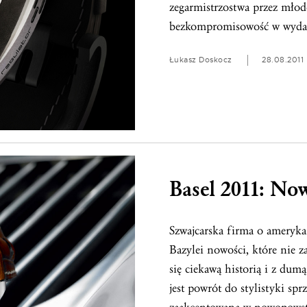
zegarmistrzostwa przez młod
bezkompromisowość w wyda
Łukasz Doskocz
28.08.2011
Basel 2011: No
Szwajcarska firma o ameryka
Bazylei nowości, które nie 
się ciekawą historią i z dum
jest powrót do stylistyki sp