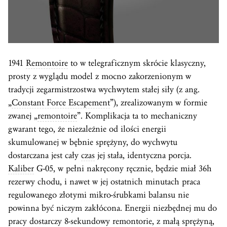
1941
Remontoire
to w telegraficznym skrócie klasyczny,
prosty z wyglądu model z mocno zakorzenionym w
tradycji zegarmistrzostwa wychwytem stałej siły (z ang.
„
Constant Force Escapement
”), zrealizowanym w formie
zwanej „
remontoire
”. Komplikacja ta to mechaniczny
gwarant tego, że niezależnie od ilości energii
skumulowanej w bębnie sprężyny, do wychwytu
dostarczana jest cały
czas
jej stała, identyczna porcja.
Kaliber
G-05, w pełni nakręcony ręcznie, będzie miał 36h
rezerwy chodu, i nawet w jej ostatnich minutach praca
regulowanego złotymi mikro-śrubkami balansu nie
powinna być niczym zakłócona. Energii niezbędnej mu do
pracy dostarczy 8-sekundowy remontorie, z małą sprężyną,