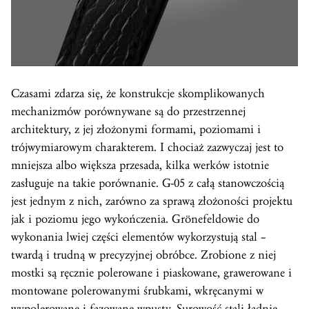
Czasami zdarza się, że konstrukcje skomplikowanych
mechanizmów porównywane są do przestrzennej
architektury, z jej złożonymi formami, poziomami i
trójwymiarowym charakterem. I chociaż zazwyczaj jest to
mniejsza albo większa przesada, kilka werków istotnie
zasługuje na takie porównanie. G-05 z całą stanowczością
jest jednym z nich, zarówno za sprawą złożoności projektu
jak i poziomu jego wykończenia. Grönefeldowie do
wykonania lwiej części elementów wykorzystują stal –
twardą i trudną w precyzyjnej obróbce. Zrobione z niej
mostki są ręcznie polerowane i piaskowane, grawerowane i
montowane polerowanymi śrubkami, wkręcanymi w
wypolerowane i fazowane wpusty. Surowość stali ładnie