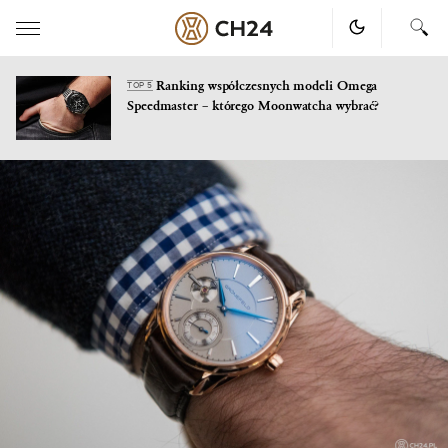
Ranking współczesnych modeli Omega
TOP 5
Speedmaster – którego Moonwatcha wybrać?
Skip
to
content