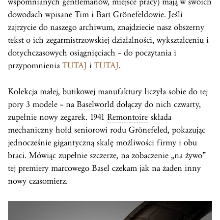
wspomnianych gentlemanów, miejsce pracy) mają w swoich
dowodach wpisane Tim i Bart Grönefeldowie. Jeśli
zajrzycie do naszego archiwum, znajdziecie nasz obszerny
tekst o ich zegarmistrzowskiej działalności, wykształceniu i
dotychczasowych osiągnięciach – do poczytania i
przypomnienia
TUTAJ
i
TUTAJ
.
Kolekcja małej, butikowej manufaktury liczyła sobie do tej
pory 3 modele – na
Baselworld
dołączy do nich czwarty,
zupełnie nowy zegarek. 1941
Remontoire
składa
mechaniczny hołd seniorowi rodu Grönefeled, pokazując
jednocześnie gigantyczną skalę możliwości firmy i obu
braci. Mówiąc zupełnie szczerze, na zobaczenie „na żywo”
tej premiery marcowego Basel czekam jak na żaden inny
nowy czasomierz.