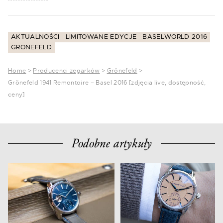
AKTUALNOŚCI
LIMITOWANE EDYCJE
BASELWORLD 2016
GRONEFELD
Home
>
Producenci zegarków
>
Grönefeld
>
Grönefeld 1941 Remontoire – Basel 2016 [zdjęcia live, dostępność,
ceny]
Podobne artykuły