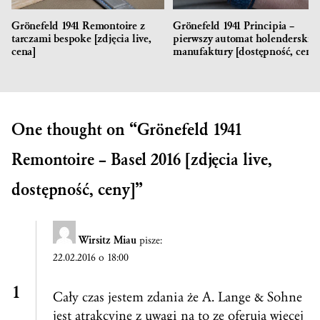
Grönefeld 1941 Remontoire z
Grönefeld 1941 Principia –
tarczami bespoke [zdjęcia live,
pierwszy automat holenderskiej
cena]
manufaktury [dostępność, cena
One thought on “
Grönefeld 1941
Remontoire – Basel 2016 [zdjęcia live,
dostępność, ceny]
”
Wirsitz Miau
pisze:
22.02.2016 o 18:00
Cały czas jestem zdania że A. Lange & Sohne
jest atrakcyjne z uwagi na to ze oferują więcej