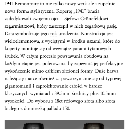
1941
Remontoire
to nie tylko nowy werk ale i zupełnie
nowa forma stylistyczna. Kopertę „1941” bracia
zadedykowali swojemu ojcu – Sjefowi Grönefeldowi –
zegarmistrzowi, który zaszczepił w nich zegarkową pasję.
Data symbolizuje jego
rok
urodzenia. Konstrukcja jest
wieloelementowa, z wyciętymi w środku uszami, które do
koperty montuje się od wewnątrz parami tytanowych
śrubek. W całym procesie powstawania obudowa na
każdym etapie jest polerowana, by zapewnić jej perfekcyjne
wykończenie mimo całkiem złożonej formy. Duże brawa
należą się marce również za powstrzymanie się od typowej
gigantomanii i zaprojektowanie całości w bardzo
klasycznych wymiarach: 39.5mm średnicy plus 10.5mm
wysokości. Do wyboru z 18ct różowego złota albo złota
białego z domieszką palladu 150.