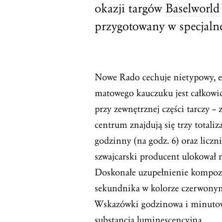
okazji targów
Baselworld
przygotowany w specjalnej
Nowe Rado cechuje nietypowy, eli
matowego kauczuku jest całkowic
przy zewnętrznej części tarczy – 
centrum znajdują się trzy totaliz
godzinny (na godz. 6) oraz licz
szwajcarski producent ulokował na
Doskonałe uzupełnienie kompozy
sekundnika w kolorze czerwonym,
Wskazówki godzinowa i minutowa
substancją luminescencyjną.