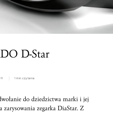
ADO D-Star
11
1 min.
czytania
ołanie do dziedzictwa marki i jej
a zarysowania zegarka DiaStar. Z