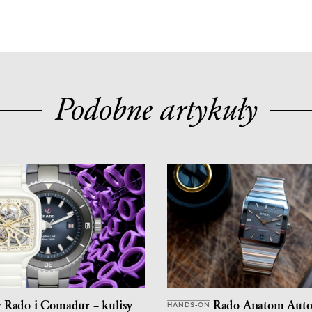
Podobne artykuły
w Rado i Comadur – kulisy
Rado Anatom Aut
HANDS-ON