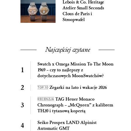
Lebois & Co. Heritage
Atelier Small Seconds
Clous de Paris i
Stroopwafel
Najczęściej czytane
Swatch x Omega Mission To The Moon
1969 – czy to najlepszy z
dotychczasowych MoonSwatchów?
Zegarki na lato i wakacje 2026
TOP 10
TAG Heuer Monaco
RECENZJA
Chronograph – „McQueen” z kalibrem
TH20 i tytanową kopertą
Seiko Prospex LAND Alpinist
Automatic GMT