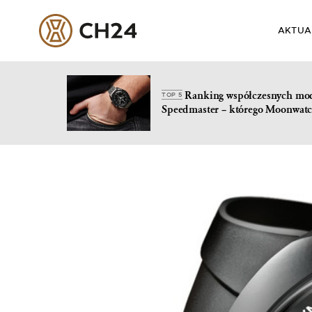
AKTUA
Ranking współczesnych mo
TOP 5
Speedmaster – którego Moonwatc
Skip
to
content