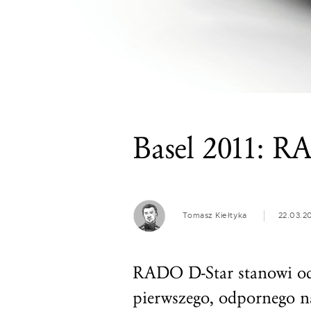
Basel 2011: R
Tomasz Kiełtyka
22.03.20
RADO D-Star stanowi odw
pierwszego, odpornego n