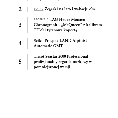
Zegarki na lato i wakacje 2026
TOP 10
TAG Heuer Monaco
RECENZJA
Chronograph – „McQueen” z kalibrem
TH20 i tytanową kopertą
Seiko Prospex LAND Alpinist
Automatic GMT
Tissot Seastar 2000 Professional –
profesjonalny zegarek nurkowy w
pomniejszonej wersji