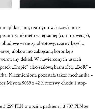
nymi aplikacjami, czarnymi wskazówkami z
sami zamknięto w tej samej (co inne wersje),
ry obudowę wieńczy obrotowy, czarny
bezel
z
 prawej ulokowano zakręcaną koronkę z
rawerowany
dekiel
. W nawierconych uszach
asek „Tropic” albo stalową bransoletę „BoR” –
rka. Niezmieniona pozostała także mechanika –
ber
Miyota 9039 z 42 h rezerwy chodu i stop-
e 3 259 PLN w opcji z paskiem i 3 707 PLN ze