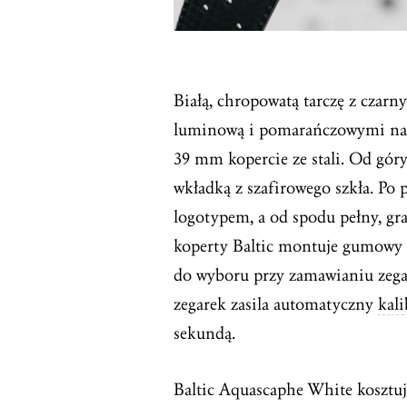
Białą, chropowatą tarczę z czar
luminową i pomarańczowymi napi
39 mm kopercie ze stali. Od gó
wkładką z szafirowego szkła. Po
logotypem, a od spodu pełny, g
koperty Baltic montuje gumowy p
do wyboru przy zamawianiu zega
zegarek zasila automatyczny
kali
sekundą.
Baltic Aquascaphe White kosztuj