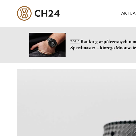
AKTUA
Ranking współczesnych mo
TOP 5
Speedmaster – którego Moonwatc
Skip
to
content