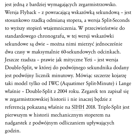
jest jedną z bardziej wymagających zegarmistrzowsko.
Wersja Flyback – z powracającą wskazówką sekundową – jest
stosunkowo rzadką odmianą stopera, a wersja Split-Seconds
to wyższy stopień wtajemniczenia. W przeciwieństwie do
standardowego chronografu, w tej wersji wskazówki
sekundowe są dwie – można nimi mierzyć jednocześnie
dwa czasy w maksymalnie 60-sekundowych odcinkach.
Jeszcze rzadsza – prawie jak mityczne Yeti – jest wersja
Double-Split, w której do podwójnego sekundnika dodany
jest podwójny licznik minutowy. Mówiąc szczerze kojarzę
taki model tylko od IWC (Aquatimer Split-Minute) i Lange
właśnie – Double-Split z 2004 roku. Zegarek ten zapisał się
w zegarmistrzowskiej historii i nie inaczej będzie z
referencją pokazaną właśnie na
SIHH
2018. Triple-Split jest
pierwszym w historii mechanicznym stoperem na
nadgarstek z podwójnym odliczaniem upływających
godzin.