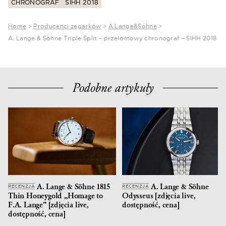
CHRONOGRAF
SIHH 2018
Home
>
Producenci zegarków
>
A.Lange&Söhne
>
A. Lange & Söhne Triple Split – przełomowy chronograf – SIHH 2018
Podobne artykuły
A. Lange & Söhne 1815
A. Lange & Söhne
RECENZJA
RECENZJA
Thin Honeygold „Homage to
Odysseus [zdjęcia live,
F.A. Lange” [zdjęcia live,
dostępność, cena]
dostępność, cena]