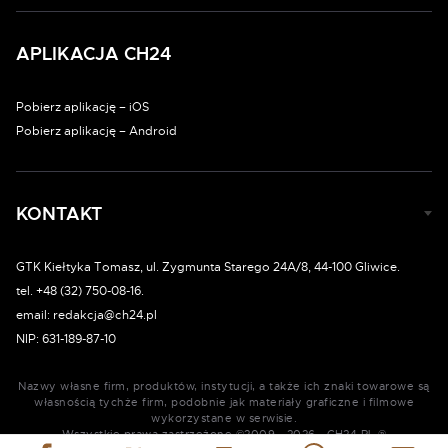
APLIKACJA CH24
Pobierz aplikację – iOS
Pobierz aplikację – Android
KONTAKT
GTK Kiełtyka Tomasz, ul. Zygmunta Starego 24A/8, 44-100 Gliwice.
tel. +48 (32) 750-08-16.
email: redakcja@ch24.pl
NIP: 631-189-87-10
Nazwy własne firm, produktów, instytucji, a także ich znaki towarowe są
własnością tychże firm, podobnie jak materiały graficzne i filmowe
wykorzystane w serwisie.
Wszystkie prawa zastrzeżone ©2009 - 2026 - CH24.PL ®