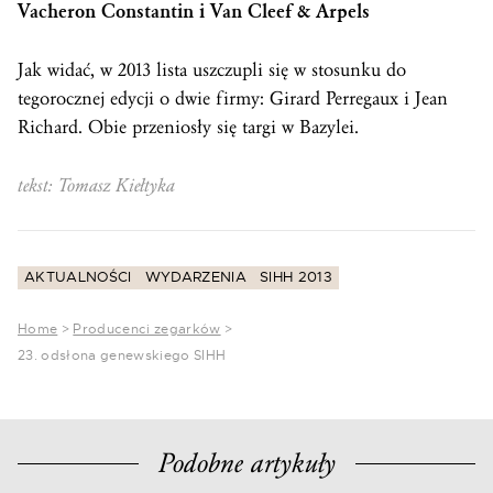
Vacheron Constantin i Van Cleef & Arpels
Jak widać, w 2013 lista uszczupli się w stosunku do
tegorocznej edycji o dwie firmy: Girard Perregaux i Jean
Richard. Obie przeniosły się targi w Bazylei.
tekst: Tomasz Kiełtyka
AKTUALNOŚCI
WYDARZENIA
SIHH 2013
Home
>
Producenci zegarków
>
23. odsłona genewskiego SIHH
Podobne artykuły