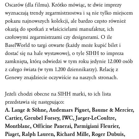
Oscarów (dla filmu). Krótko mówiąc, te dwie imprezy
wyznaczają trendy zegarmistrzostwa i są nie tylko miejscem
pokazu najnowszych kolekcji, ale bardzo często również
okazją do spotkań z właścicielami manufaktur, ich
czołowymi zegarmistrzami czy designerami. O ile
BaselWorld
to targi otwarte (każdy może kupić bilet i
dostać się na hale wystawowe), o tyle
SIHH
to impreza
zamknięta, którą odwiedzi w tym roku jedynie 12.000 osób
z całego świata (w tym 1.200 dziennikarzy). Relację z
Genewy znajdziecie oczywiście na naszych stronach.
Jeżeli chodzi obecne na
SIHH
marki, to ich lista
przedstawia się następująco:
A. Lange & Söhne, Audemars Piguet, Baume & Mercier,
Cartier, Greubel Forsey, IWC, Jaeger-LeCoultre,
Montblanc, Officine Panerai, Parmigiani Fleurier,
Piaget, Ralph Lauren, Richard Mille, Roger Dubuis,