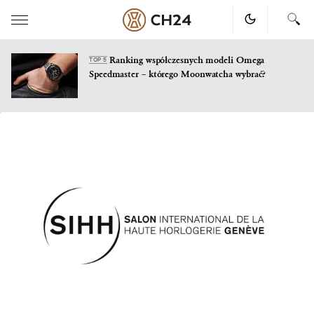
Ranking współczesnych modeli Omega
TOP 5
Speedmaster – którego Moonwatcha wybrać?
Skip
to
content