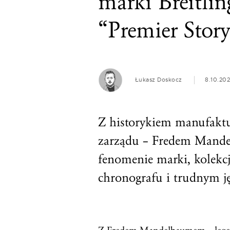
marki Breitlin
“Premier Story
Łukasz Doskocz
8.10.20
Z historykiem manufaktur
zarządu – Fredem Mand
fenomenie marki, kolekc
chronografu i trudnym j