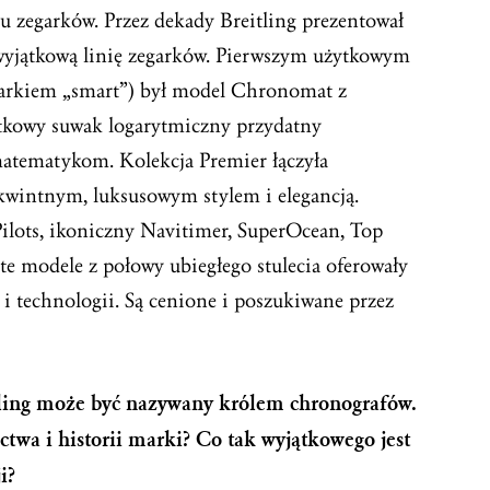
pu zegarków. Przez dekady Breitling prezentował
 wyjątkową linię zegarków. Pierwszym użytkowym
garkiem „smart”) był model Chronomat z
stkowy suwak logarytmiczny przydatny
atematykom. Kolekcja Premier łączyła
kwintnym, luksusowym stylem i elegancją.
Pilots, ikoniczny Navitimer, SuperOcean, Top
te modele z połowy ubiegłego stulecia oferowały
 i technologii. Są cenione i poszukiwane przez
itling może być nazywany królem chronografów.
ctwa i historii marki? Co tak wyjątkowego jest
i?