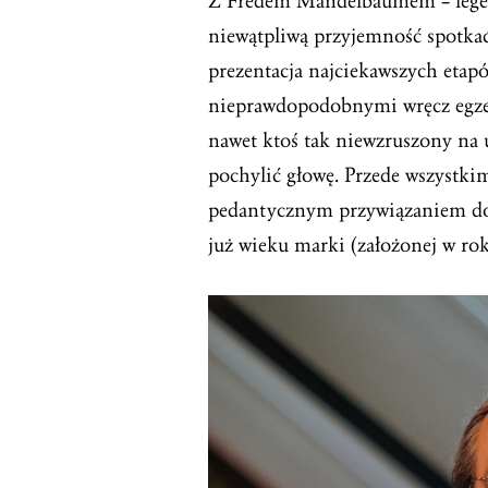
Z Fredem Mandelbaumem – legen
niewątpliwą przyjemność spotka
prezentacja najciekawszych etapó
nieprawdopodobnymi wręcz egzem
nawet ktoś tak niewzruszony na 
pochylić głowę. Przede wszystkim
pedantycznym przywiązaniem do h
już wieku marki (założonej w rok