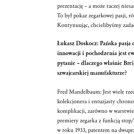
prezentację – a może raczej niesa
To był pokaz zegarkowej pasji, ró
Kontynuując, chcielibyśmy zadać
Łukasz Doskocz: Pańska pasja do
innowacji i pochodzenia jest e
pytanie – dlaczego właśnie Brei
szwajcarskiej manufakturze?
Fred Mandelbaum: Jest wiele rzec
kolekcjonera i entuzjasty chrono
komplikacji, zarówno w warstwie 
premiery zegarka z funkcją stop/
w roku 1933, patentem na dwup