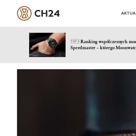
AKTUA
Ranking współczesnych mo
TOP 5
Speedmaster – którego Moonwatc
Skip
to
content