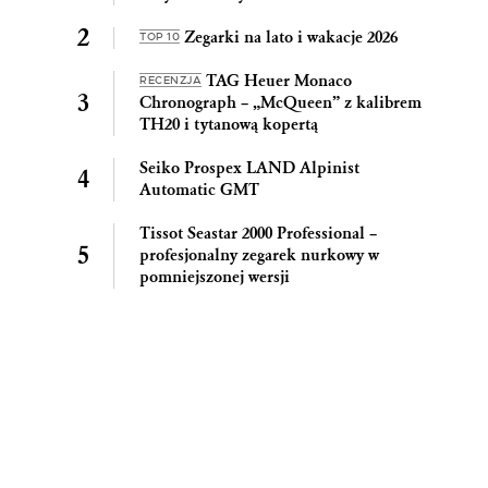
Zegarki na lato i wakacje 2026
TOP 10
TAG Heuer Monaco
RECENZJA
Chronograph – „McQueen” z kalibrem
TH20 i tytanową kopertą
Seiko Prospex LAND Alpinist
Automatic GMT
Tissot Seastar 2000 Professional –
profesjonalny zegarek nurkowy w
pomniejszonej wersji