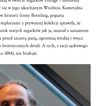
dą w świecie zegarków vintage – mieliśmy
ć się w jego ukochanym Wiedniu. Kameralna
w historii firmy Breitling, poparta
plarzami z prywatnej kolekcji sprawiła, że
urok starych zegarków jak ja, musiał z uznaniem
 przed szczerą pasją, ogromną wiedzą i wręcz
istorycznych detali. A tych, z racji sędziwego
u 1884), nie brakuje.