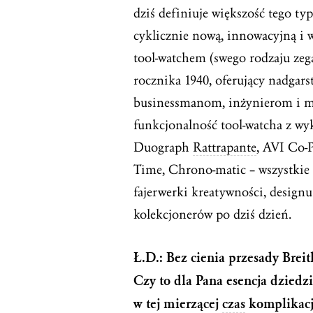
dziś definiuje większość tego ty
cyklicznie nową, innowacyjną i
tool-watchem (swego rodzaju ze
rocznika 1940, oferujący nadgar
businessmanom, inżynierom i m
funkcjonalność tool-watcha z wy
Duograph
Rattrapante
, AVI Co-
Time, Chrono-matic – wszystkie 
fajerwerki kreatywności, designu
kolekcjonerów po dziś dzień.
Ł.D.: Bez cienia przesady Bre
Czy to dla Pana esencja dziedzi
w tej mierzącej
czas
komplikacj