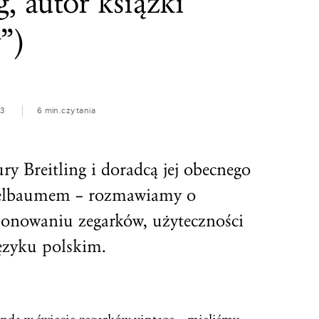
g, autor książki
”)
23
6 min.
czytania
y Breitling i doradcą jej obecnego
elbaumem – rozmawiamy o
jonowaniu zegarków, użyteczności
ęzyku polskim.