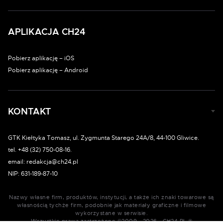
APLIKACJA CH24
Pobierz aplikację – iOS
Pobierz aplikację – Android
KONTAKT
GTK Kiełtyka Tomasz, ul. Zygmunta Starego 24A/8, 44-100 Gliwice.
tel. +48 (32) 750-08-16.
email: redakcja@ch24.pl
NIP: 631-189-87-10
Nazwy własne firm, produktów, instytucji, a także ich znaki towarowe są
własnością tychże firm, podobnie jak materiały graficzne i filmowe
wykorzystane w serwisie.
Wszystkie prawa zastrzeżone ©2009 - 2026 - CH24.PL ®