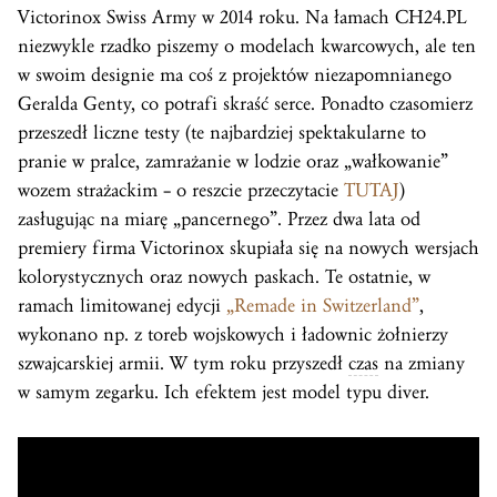
Victorinox Swiss Army w 2014 roku. Na łamach CH24.PL
niezwykle rzadko piszemy o modelach kwarcowych, ale ten
w swoim designie ma coś z projektów niezapomnianego
Geralda Genty, co potrafi skraść serce. Ponadto czasomierz
przeszedł liczne testy (te najbardziej spektakularne to
pranie w pralce, zamrażanie w lodzie oraz „wałkowanie”
wozem strażackim – o reszcie przeczytacie
TUTAJ
)
zasługując na miarę „pancernego”. Przez dwa lata od
premiery firma Victorinox skupiała się na nowych wersjach
kolorystycznych oraz nowych paskach. Te ostatnie, w
ramach limitowanej edycji
„Remade in Switzerland”
,
wykonano np. z toreb wojskowych i ładownic żołnierzy
szwajcarskiej armii. W tym roku przyszedł
czas
na zmiany
w samym zegarku. Ich efektem jest model typu diver.