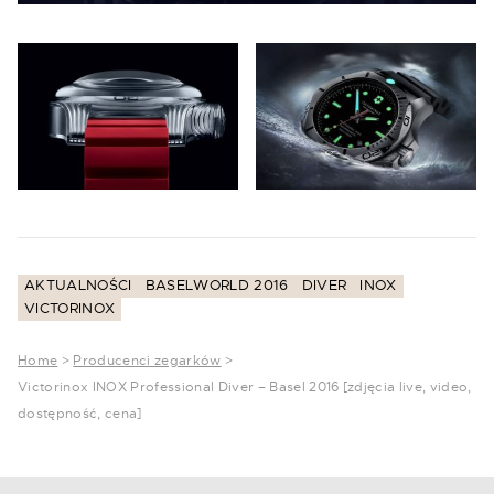
AKTUALNOŚCI
BASELWORLD 2016
DIVER
INOX
VICTORINOX
Home
>
Producenci zegarków
>
Victorinox INOX Professional Diver – Basel 2016 [zdjęcia live, video,
dostępność, cena]