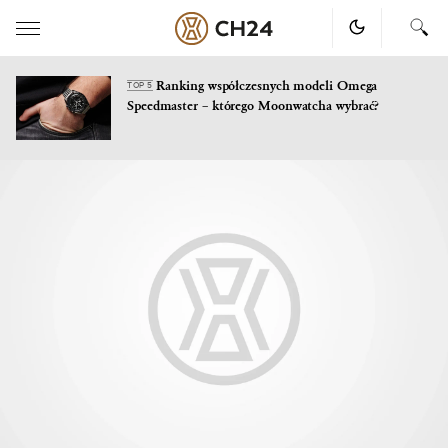
Ranking współczesnych modeli Omega
TOP 5
Speedmaster – którego Moonwatcha wybrać?
Skip
to
content