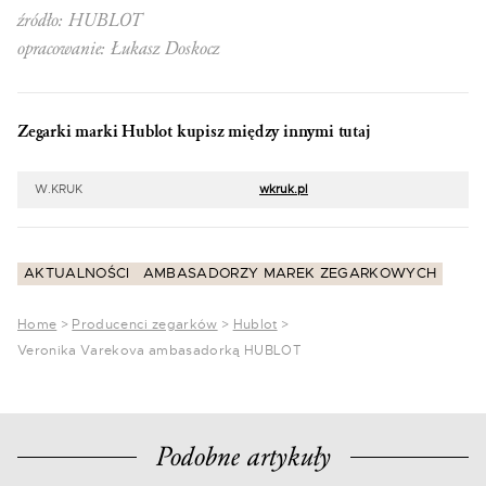
źródło: HUBLOT
opracowanie: Łukasz Doskocz
Zegarki marki Hublot kupisz między innymi tutaj
W.KRUK
wkruk.pl
AKTUALNOŚCI
AMBASADORZY MAREK ZEGARKOWYCH
Home
>
Producenci zegarków
>
Hublot
>
Veronika Varekova ambasadorką HUBLOT
Podobne artykuły