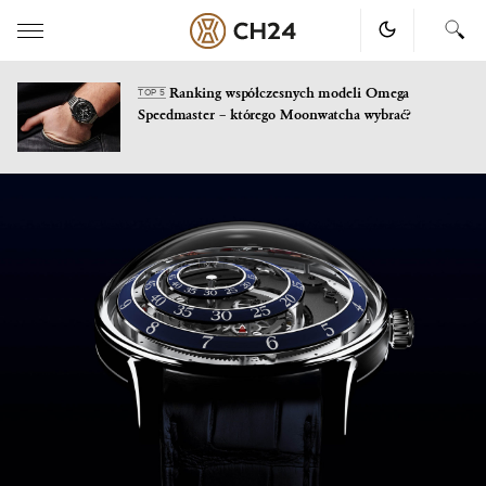
Ranking współczesnych modeli Omega
TOP 5
Speedmaster – którego Moonwatcha wybrać?
Skip
to
content