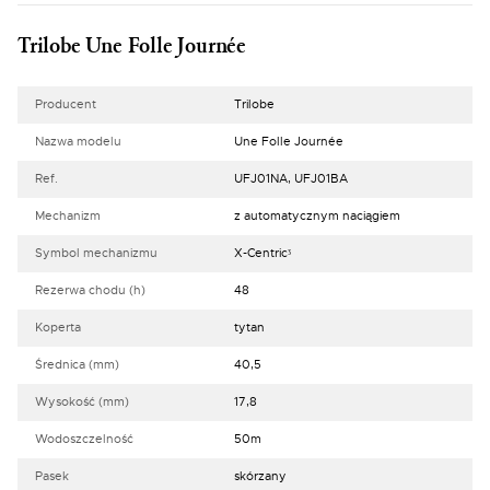
Trilobe Une Folle Journée
Producent
Trilobe
Nazwa modelu
Une Folle Journée
Ref.
UFJ01NA, UFJ01BA
Mechanizm
z automatycznym naciągiem
Symbol mechanizmu
X-Centricᶾ
Rezerwa chodu (h)
48
Koperta
tytan
Średnica (mm)
40,5
Wysokość (mm)
17,8
Wodoszczelność
50m
Pasek
skórzany