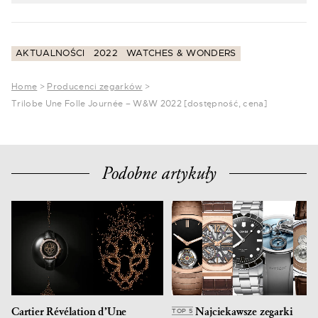
AKTUALNOŚCI
2022
WATCHES & WONDERS
Home
>
Producenci zegarków
>
Trilobe Une Folle Journée – W&W 2022 [dostępność, cena]
Podobne artykuły
Cartier Révélation d’Une
Najciekawsze zegarki
TOP 5