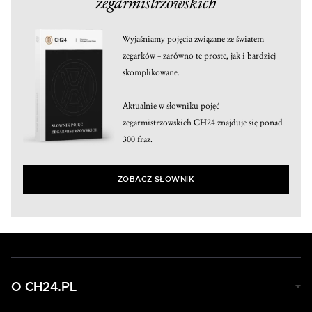
zegarmistrzowskich
Wyjaśniamy pojęcia związane ze światem
zegarków – zarówno te proste, jak i bardziej
skomplikowane.
Aktualnie w słowniku pojęć
zegarmistrzowskich CH24 znajduje się ponad
300 fraz.
ZOBACZ SŁOWNIK
O CH24.PL