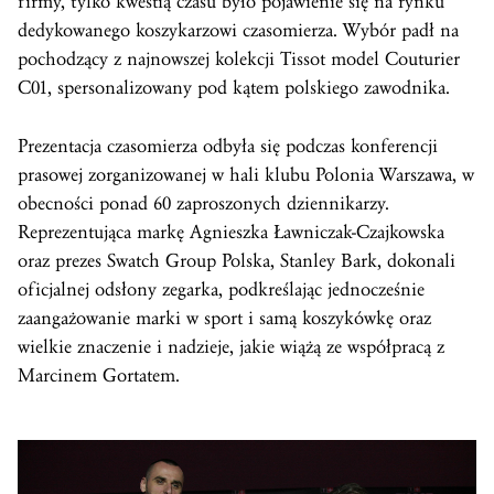
firmy, tylko kwestią czasu było pojawienie się na rynku
dedykowanego koszykarzowi czasomierza. Wybór padł na
pochodzący z najnowszej kolekcji Tissot model Couturier
C01, spersonalizowany pod kątem polskiego zawodnika.
Prezentacja czasomierza odbyła się podczas konferencji
prasowej zorganizowanej w hali klubu Polonia Warszawa, w
obecności ponad 60 zaproszonych dziennikarzy.
Reprezentująca markę Agnieszka Ławniczak-Czajkowska
oraz prezes Swatch Group Polska, Stanley Bark, dokonali
oficjalnej odsłony zegarka, podkreślając jednocześnie
zaangażowanie marki w sport i samą koszykówkę oraz
wielkie znaczenie i nadzieje, jakie wiążą ze współpracą z
Marcinem Gortatem.