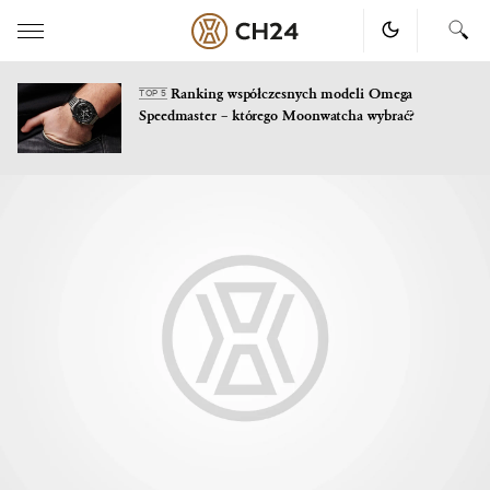
Ranking współczesnych modeli Omega
TOP 5
Speedmaster – którego Moonwatcha wybrać?
Skip
to
content