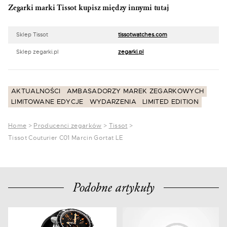
Zegarki marki Tissot kupisz między innymi tutaj
Sklep Tissot
tissotwatches.com
Sklep zegarki.pl
zegarki.pl
AKTUALNOŚCI
AMBASADORZY MAREK ZEGARKOWYCH
LIMITOWANE EDYCJE
WYDARZENIA
LIMITED EDITION
Home
>
Producenci zegarków
>
Tissot
>
Tissot Couturier C01 Marcin Gortat LE
Podobne artykuły