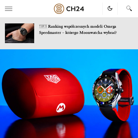
Ranking współczesnych modeli Omega
TOP 5
Speedmaster – którego Moonwatcha wybrać?
Skip
to
content