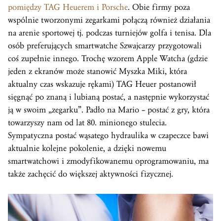
pomiędzy TAG Heuerem i Porsche
. Obie firmy poza
wspólnie tworzonymi zegarkami połączą również działania
na arenie sportowej tj. podczas turniejów golfa i tenisa. Dla
osób preferujących smartwatche Szwajcarzy przygotowali
coś zupełnie innego. Trochę wzorem Apple Watcha (gdzie
jeden z ekranów może stanowić Myszka Miki, która
aktualny
czas
wskazuje rękami) TAG Heuer postanowił
sięgnąć po znaną i lubianą postać, a następnie wykorzystać
ją w swoim „zegarku”. Padło na Mario – postać z gry, która
towarzyszy nam od lat 80. minionego stulecia.
Sympatyczna postać wąsatego hydraulika w czapeczce bawi
aktualnie kolejne pokolenie, a dzięki nowemu
smartwatchowi i zmodyfikowanemu oprogramowaniu, ma
także zachęcić do większej aktywności fizycznej.