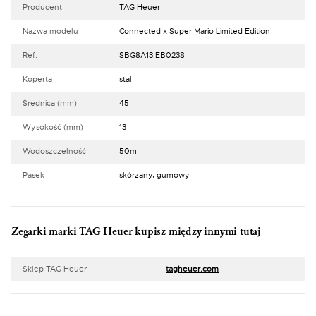
Producent
TAG Heuer
Nazwa modelu
Connected x Super Mario Limited Edition
Ref.
SBG8A13.EB0238
Koperta
stal
Średnica (mm)
45
Wysokość (mm)
13
Wodoszczelność
50m
Pasek
skórzany, gumowy
Zegarki marki TAG Heuer kupisz między innymi tutaj
Sklep TAG Heuer
tagheuer.com