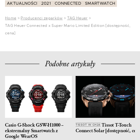
AKTUALNOŚCI
2021
CONNECTED
SMARTWATCH
Home
>
Producenci zegarków
>
TAG Heuer
>
TAG Heuer Connected x Super Mario Limited Edition [dostępność,
cena]
Podobne artykuły
Casio G-Shock GSW-H1000 –
Tissot T-Touch
TISSOT W CH24
ekstremalny Smartwatch z
Connect Solar [dostępność, cen
Google WearOS