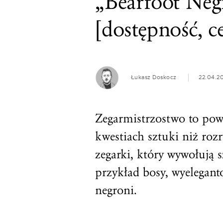
„Bearfoot Neg
[dostępność, c
Łukasz Doskocz
22.04.2
Zegarmistrzostwo to pow
kwestiach sztuki niż roz
zegarki, który wywołują 
przykład bosy, wyelegan
negroni.