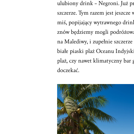
ulubiony drink – Negroni. Już p
szczerze. Tym razem jest jeszcze 
miś, popijający wytrawnego drin
znów będziemy mogli podróżować 
na Malediwy, i zupełnie szczerz
białe piaski plaż Oceanu Indyjsk
plaż, czy nawet klimatyczny bar
doczekać.