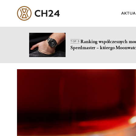
AKTUA
Ranking współczesnych mo
TOP 5
Speedmaster – którego Moonwatc
Skip
to
content