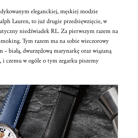
edykowanym eleganckiej, męskiej modzie
h Lauren, to już drugie przedsięwzięcie, w
atyczny niedźwiadek RL. Za pierwszym razem na
y smoking. Tym razem ma na sobie wieczorowy
m – białą, dwurzędową marynarkę oraz wiązaną
, i czemu w ogóle o tym zegarku piszemy