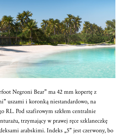
rfoot Negroni Bear” ma 42 mm kopertę z
mi” uszami i koronką niestandardowo, na
go RL. Pod szafirowym szkłem centralnie
turażu, trzymający w prawej ręce szklaneczkę
eksami arabskimi. Indeks „5” jest czerwony, bo