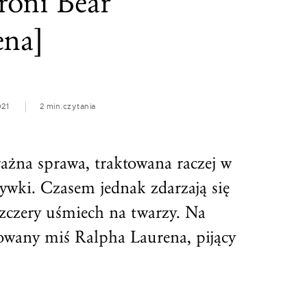
roni Bear”
ena]
021
2 min.
czytania
ażna sprawa, traktowana raczej w
rywki. Czasem jednak zdarzają się
szczery uśmiech na twarzy. Na
towany miś Ralpha Laurena, pijący