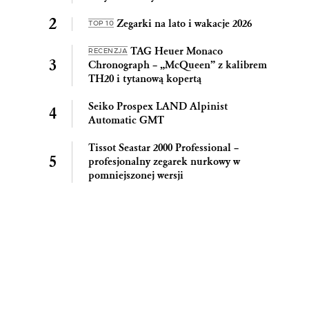
Zegarki na lato i wakacje 2026
TOP 10
TAG Heuer Monaco
RECENZJA
Chronograph – „McQueen” z kalibrem
TH20 i tytanową kopertą
Seiko Prospex LAND Alpinist
Automatic GMT
Tissot Seastar 2000 Professional –
profesjonalny zegarek nurkowy w
pomniejszonej wersji