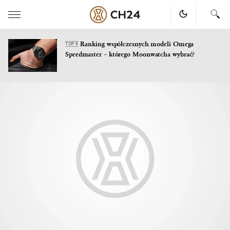
Ranking współczesnych modeli Omega
TOP 5
Speedmaster – którego Moonwatcha wybrać?
Skip
to
content