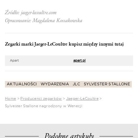
Źródło: jaeger-lecoultre.com
Opracowanie: Magdalena Kossakowska
Zegarki marki Jaeger-LeCoultre kupisz między innymi tutaj
Apart
apart.pl
AKTUALNOŚCI
WYDARZENIA
JLC
SYLVESTER STALLONE
Home
>
Producenci zegarków
>
Jaeger-LeCoultre
>
Sylvester Stallone nagrodzony w Wenecji
Podobne artykuły