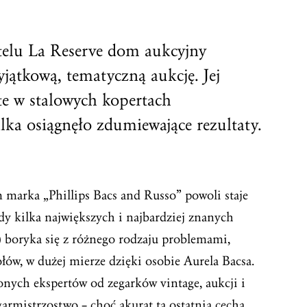
elu La Reserve dom aukcyjny
yjątkową, tematyczną aukcję. Jej
e w stalowych kopertach
ilka osiągnęło zdumiewające rezultaty.
marka „Phillips Bacs and Russo” powoli staje
gdy kilka największych i najbardziej znanych
 boryka się z różnego rodzaju problemami,
ołów, w dużej mierze dzięki osobie Aurela Bacsa.
onych ekspertów od zegarków vintage, aukcji i
rmistrzostwo – choć akurat ta ostatnia cecha