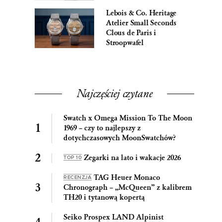
Lebois & Co. Heritage
Atelier Small Seconds
Clous de Paris i
Stroopwafel
Najczęściej czytane
Swatch x Omega Mission To The Moon
1969 – czy to najlepszy z
dotychczasowych MoonSwatchów?
Zegarki na lato i wakacje 2026
TOP 10
TAG Heuer Monaco
RECENZJA
Chronograph – „McQueen” z kalibrem
TH20 i tytanową kopertą
Seiko Prospex LAND Alpinist