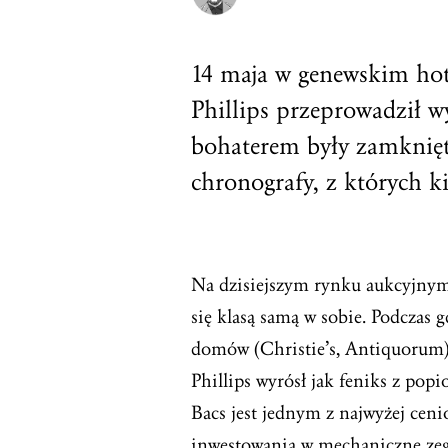
14 maja w genewskim hot
Phillips przeprowadził w
bohaterem były zamknięt
chronografy, z których k
Na dzisiejszym rynku aukcyjnym 
się klasą samą w sobie. Podczas 
domów (Christie’s, Antiquorum)
Phillips wyrósł jak feniks z popi
Bacs jest jednym z najwyżej ceni
inwestowania w mechaniczne zega