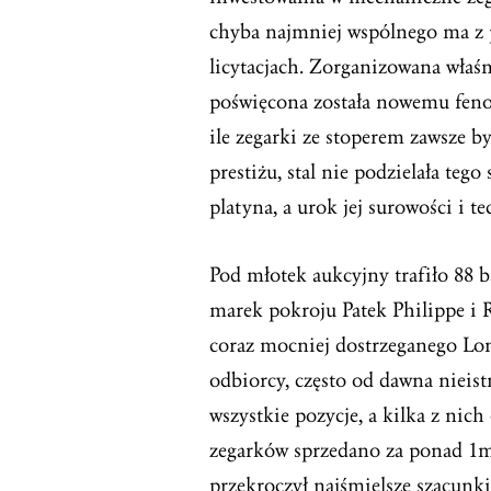
chyba najmniej wspólnego ma z
licytacjach. Zorganizowana właśn
poświęcona została nowemu fen
ile zegarki ze stoperem zawsze 
prestiżu, stal nie podzielała tego
platyna, a urok jej surowości i 
Pod młotek aukcyjny trafiło 88 
marek pokroju Patek Philippe i 
coraz mocniej dostrzeganego Lon
odbiorcy, często od dawna nieist
wszystkie pozycje, a kilka z nic
zegarków sprzedano za ponad 1m
przekroczył najśmielsze szacunki