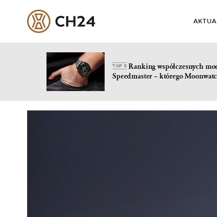
AKTUA
Ranking współczesnych mo
TOP 5
Speedmaster – którego Moonwatc
Skip
to
content