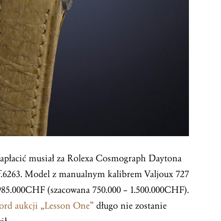
 zapłacić musiał za Rolexa Cosmograph Daytona
f.6263. Model z manualnym kalibrem
Valjoux
727
1.985.000CHF (szacowana 750.000 – 1.500.000CHF).
ord aukcji „Lesson One”
długo nie zostanie