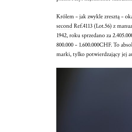
Królem – jak zwykle zresztą – ok
second
Ref.4113 (Lot.56) z man
1942, roku sprzedano za 2.405.0
800.000 – 1.600.000CHF. To abso
marki, tylko potwierdzający jej a