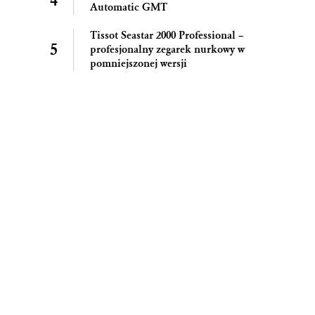
Automatic GMT
Tissot Seastar 2000 Professional –
profesjonalny zegarek nurkowy w
pomniejszonej wersji