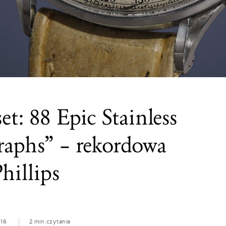
et: 88 Epic Stainless
raphs” – rekordowa
hillips
016
2 min.
czytania