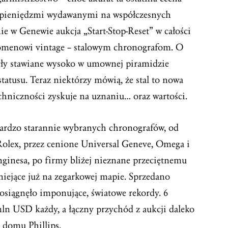
 pieniędzmi wydawanymi na współczesnych
ie w Genewie aukcja „Start-Stop-Reset” w całości
omenowi vintage – stalowym chronografom. O
były stawiane wysoko w umownej piramidzie
 statusu. Teraz niektórzy mówią, że stal to nowa
techniczności zyskuje na uznaniu… oraz wartości.
bardzo starannie wybranych chronografów, od
Rolex, przez cenione Universal Geneve, Omega i
ginesa, po firmy bliżej nieznane przeciętnemu
niejące już na zegarkowej mapie. Sprzedano
h osiągnęło imponujące, światowe rekordy. 6
ln USD każdy, a łączny przychód z aukcji daleko
 domu Phillips.