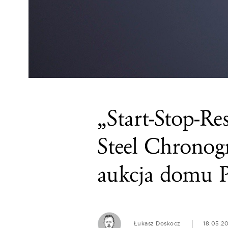
„Start-Stop-Res
Steel Chronog
aukcja domu P
Łukasz Doskocz
18.05.2