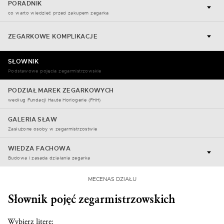
PORADNIK
co warto wiedzieć przed zakupem zegarka
ZEGARKOWE KOMPLIKACJE
SŁOWNIK
Podstawowe pojęcia zegarmistrzowskie
PODZIAŁ MAREK ZEGARKOWYCH
według Fundacji Haute Horlogerie (FHH)
GALERIA SŁAW
Zasłużone osoby w zegarmistrzostwie
WIEDZA FACHOWA
Budowa i zasada działania zegarka
MECENAS DZIAŁU
Słownik pojęć zegarmistrzowskich
Wybierz literę: