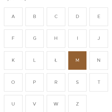
A
B
C
D
E
F
G
H
I
J
K
L
Ł
M
N
O
P
R
S
T
U
V
W
Z