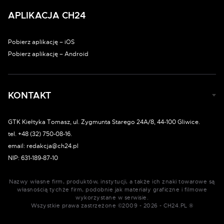
APLIKACJA CH24
Pobierz aplikację – iOS
Pobierz aplikację – Android
KONTAKT
GTK Kiełtyka Tomasz, ul. Zygmunta Starego 24A/8, 44-100 Gliwice.
tel. +48 (32) 750-08-16.
email: redakcja@ch24.pl
NIP: 631-189-87-10
Nazwy własne firm, produktów, instytucji, a także ich znaki towarowe są
własnością tychże firm, podobnie jak materiały graficzne i filmowe
wykorzystane w serwisie.
Wszystkie prawa zastrzeżone ©2009 - 2026 - CH24.PL ®