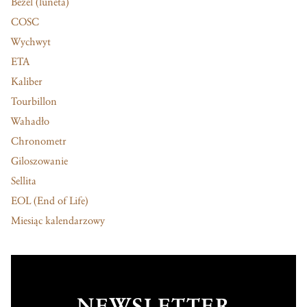
Bezel (luneta)
COSC
Wychwyt
ETA
Kaliber
Tourbillon
Wahadło
Chronometr
Giloszowanie
Sellita
EOL (End of Life)
Miesiąc kalendarzowy
NEWSLETTER