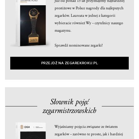
Już od ponad 15 lat przyznajemy najbardziej
prestiżowe w Polsce nagrody dla najlepszych
zegarków. Laureata w jednej z kategorii
wybieracie również Wy – czytelnicy naszego
magazynu.
Sprawdź nominowane zegarki!
PRZEJDŹ NA ZEGAREKROKU.PL
Słownik pojęć
zegarmistrzowskich
Wyjaśniamy pojęcia związane ze światem
zegarków – zarówno te proste, jak i bardziej