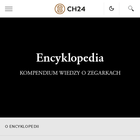
Skip
to
content
Encyklopedia
KOMPENDIUM WIEDZY O ZEGARKACH
O ENCYKLOPEDII