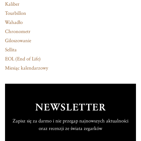
Kaliber
Tourbillon
Wahadło
Chronometr
Giloszowanie
Sellita
EOL (End of Life)
Miesiąc kalendarzowy
NEWSLETTER
Zapisz się za darmo i nie przegap najnowszych aktualności
oraz recenzji ze świata zegarków