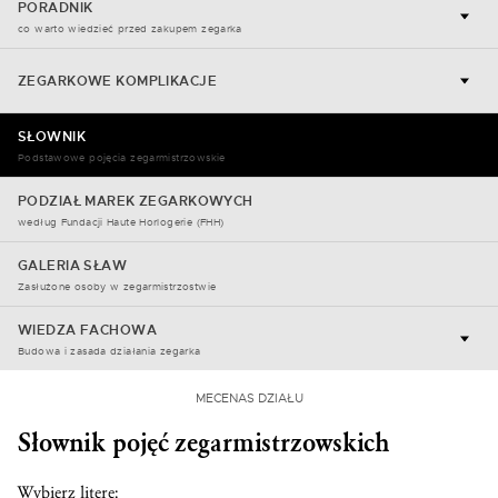
PORADNIK
co warto wiedzieć przed zakupem zegarka
ZEGARKOWE KOMPLIKACJE
SŁOWNIK
Podstawowe pojęcia zegarmistrzowskie
PODZIAŁ MAREK ZEGARKOWYCH
według Fundacji Haute Horlogerie (FHH)
GALERIA SŁAW
Zasłużone osoby w zegarmistrzostwie
WIEDZA FACHOWA
Budowa i zasada działania zegarka
MECENAS DZIAŁU
Słownik pojęć zegarmistrzowskich
Wybierz literę: