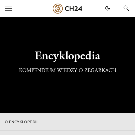
Skip
to
content
Encyklopedia
KOMPENDIUM WIEDZY O ZEGARKACH
O ENCYKLOPEDII