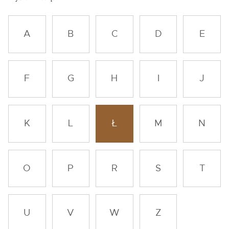
A
B
C
D
E
F
G
H
I
J
K
L
Ł
M
N
O
P
R
S
T
U
V
W
Z