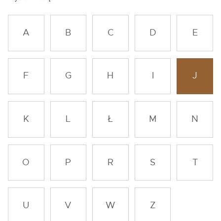
A
B
C
D
E
F
G
H
I
J
K
L
Ł
M
N
O
P
R
S
T
U
V
W
Z