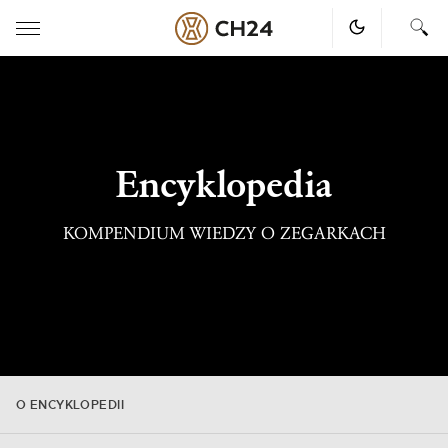
Skip
to
content
Encyklopedia
KOMPENDIUM WIEDZY O ZEGARKACH
O ENCYKLOPEDII