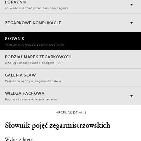
PORADNIK
co warto wiedzieć przed zakupem zegarka
ZEGARKOWE KOMPLIKACJE
SŁOWNIK
Podstawowe pojęcia zegarmistrzowskie
PODZIAŁ MAREK ZEGARKOWYCH
według Fundacji Haute Horlogerie (FHH)
GALERIA SŁAW
Zasłużone osoby w zegarmistrzostwie
WIEDZA FACHOWA
Budowa i zasada działania zegarka
MECENAS DZIAŁU
Słownik pojęć zegarmistrzowskich
Wybierz literę: