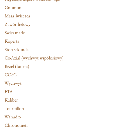
Gnomon
Masa świecąca
Zawór helowy
Swiss made
Koperta
Stop sekunda
Co-Axial (wychwyt współosiowy)
Bezel (luneta)
COSC
Wychwyt
ETA
Kaliber
Tourbillon
Wahadło
Chronometr