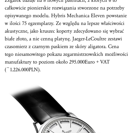
Zegarek bazuje na 8 nowych patentach, z których 6 to
całkowicie pionierskie rozwiązania stworzone na potrzeby
opisywanego modelu. Hybris Mechanica Eleven powstanie
w ilości 75 egzemplarzy. Ze względu na lepsze właściwości
akustyczne, jako kruszec koperty zdecydowano się wybrać
białe złoto, a nie cenną platynę. Jaeger-LeCoultre zestawi
czasomierz z czarnym paskiem ze skóry aligatora. Cena
tego niesamowitego pokazu zegarmistrzowskich możliwości
manufaktury to poziom około 295.000Euro + VAT
(~1.226.000PLN).