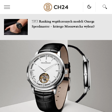
Ranking współczesnych modeli Omega
TOP 5
Speedmaster – którego Moonwatcha wybrać?
Skip
to
content