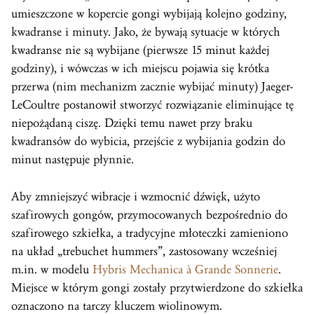
umieszczone w kopercie gongi wybijają kolejno godziny,
kwadranse i minuty. Jako, że bywają sytuacje w których
kwadranse nie są wybijane (pierwsze 15 minut każdej
godziny), i wówczas w ich miejscu pojawia się krótka
przerwa (nim mechanizm zacznie wybijać minuty) Jaeger-
LeCoultre postanowił stworzyć rozwiązanie eliminujące tę
niepożądaną ciszę. Dzięki temu nawet przy braku
kwadransów do wybicia, przejście z wybijania godzin do
minut następuje płynnie.
Aby zmniejszyć wibracje i wzmocnić dźwięk, użyto
szafirowych gongów, przymocowanych bezpośrednio do
szafirowego szkiełka, a tradycyjne młoteczki zamieniono
na układ „trebuchet hummers”, zastosowany wcześniej
m.in. w modelu
Hybris Mechanica à Grande Sonnerie
.
Miejsce w którym gongi zostały przytwierdzone do szkiełka
oznaczono na tarczy kluczem wiolinowym.