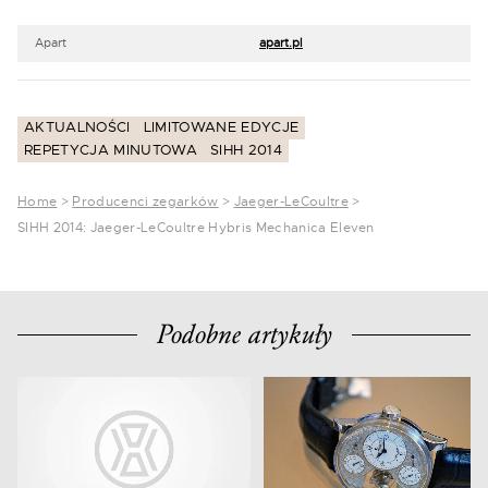
Apart
apart.pl
AKTUALNOŚCI
LIMITOWANE EDYCJE
REPETYCJA MINUTOWA
SIHH 2014
Home
>
Producenci zegarków
>
Jaeger-LeCoultre
>
SIHH 2014: Jaeger-LeCoultre Hybris Mechanica Eleven
Podobne artykuły