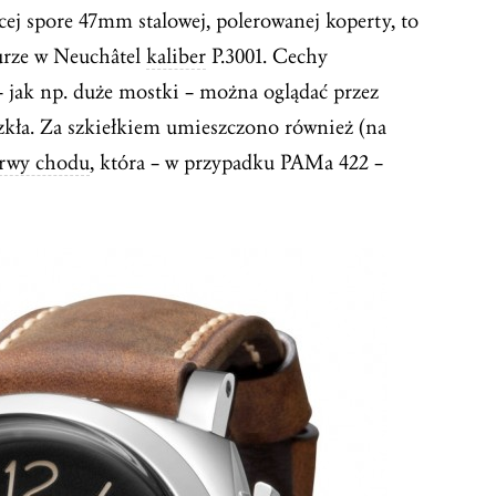
ej spore 47mm stalowej, polerowanej koperty, to
urze w Neuchâtel
kaliber
P.3001. Cechy
 jak np. duże mostki – można oglądać przez
kła. Za szkiełkiem umieszczono również (na
erwy chodu
, która – w przypadku PAMa 422 –