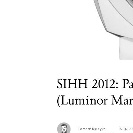
SIHH 2012: P
(Luminor Mari
Tomasz Kiełtyka
19.10.20