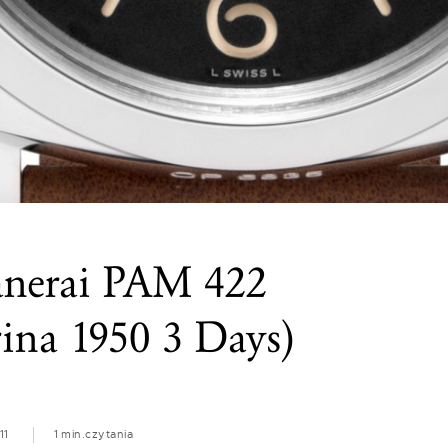
anerai PAM 422
na 1950 3 Days)
11
1 min.
czytania