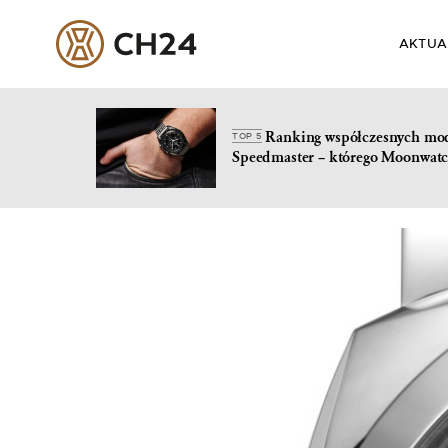
AKTUA
Ranking współczesnych mo
TOP 5
Speedmaster – którego Moonwatc
Skip
to
content