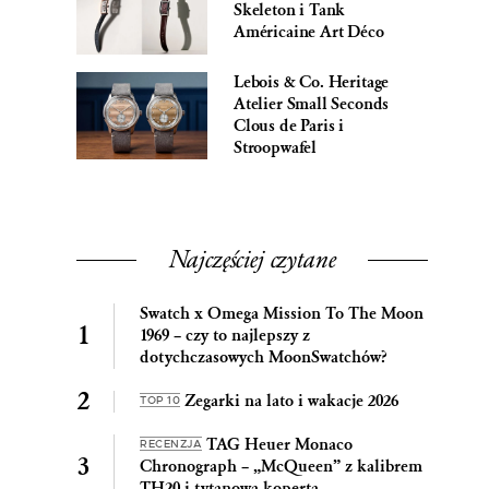
Skeleton i Tank
Américaine Art Déco
Lebois & Co. Heritage
Atelier Small Seconds
Clous de Paris i
Stroopwafel
Najczęściej czytane
Swatch x Omega Mission To The Moon
1969 – czy to najlepszy z
dotychczasowych MoonSwatchów?
Zegarki na lato i wakacje 2026
TOP 10
TAG Heuer Monaco
RECENZJA
Chronograph – „McQueen” z kalibrem
TH20 i tytanową kopertą