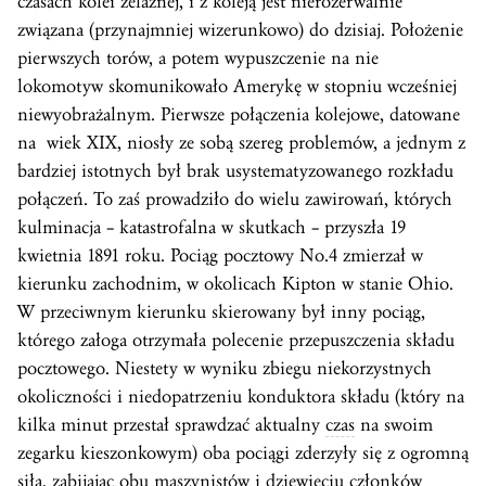
czasach kolei żelaznej, i z koleją jest nierozerwalnie
związana (przynajmniej wizerunkowo) do dzisiaj. Położenie
pierwszych torów, a potem wypuszczenie na nie
lokomotyw skomunikowało Amerykę w stopniu wcześniej
niewyobrażalnym. Pierwsze połączenia kolejowe, datowane
na wiek XIX, niosły ze sobą szereg problemów, a jednym z
bardziej istotnych był brak usystematyzowanego rozkładu
połączeń. To zaś prowadziło do wielu zawirowań, których
kulminacja – katastrofalna w skutkach – przyszła 19
kwietnia 1891 roku. Pociąg pocztowy No.4 zmierzał w
kierunku zachodnim, w okolicach Kipton w stanie Ohio.
W przeciwnym kierunku skierowany był inny pociąg,
którego załoga otrzymała polecenie przepuszczenia składu
pocztowego. Niestety w wyniku zbiegu niekorzystnych
okoliczności i niedopatrzeniu konduktora składu (który na
kilka minut przestał sprawdzać aktualny
czas
na swoim
zegarku kieszonkowym) oba pociągi zderzyły się z ogromną
siłą, zabijając obu maszynistów i dziewięciu członków