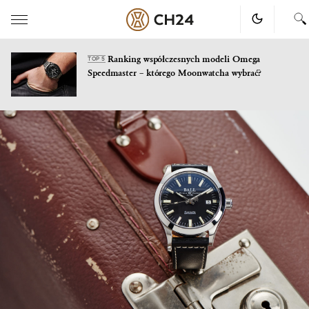
Ranking współczesnych modeli Omega
TOP 5
Speedmaster – którego Moonwatcha wybrać?
Skip
to
content