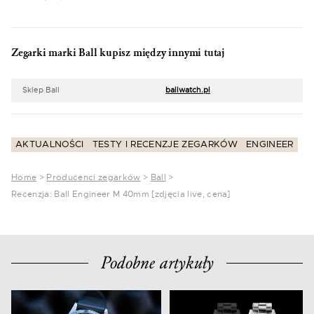
Zegarki marki Ball kupisz między innymi tutaj
Sklep Ball
ballwatch.pl
AKTUALNOŚCI
TESTY I RECENZJE ZEGARKÓW
ENGINEER
Home
>
Producenci zegarków
>
Ball
>
Recenzja: Ball Engineer M 40mm [zdjęcia live, cena]
Podobne artykuły