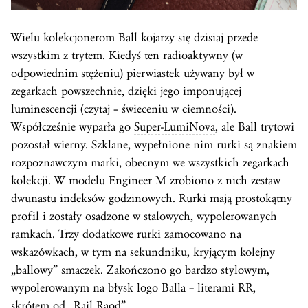
Wielu kolekcjonerom Ball kojarzy się dzisiaj przede
wszystkim z trytem. Kiedyś ten radioaktywny (w
odpowiednim stężeniu) pierwiastek używany był w
zegarkach powszechnie, dzięki jego imponującej
luminescencji (czytaj – świeceniu w ciemności).
Współcześnie wyparła go
Super-LumiNova
, ale Ball trytowi
pozostał wierny. Szklane, wypełnione nim rurki są znakiem
rozpoznawczym marki, obecnym we wszystkich zegarkach
kolekcji. W modelu Engineer M zrobiono z nich zestaw
dwunastu indeksów godzinowych. Rurki mają prostokątny
profil i zostały osadzone w stalowych, wypolerowanych
ramkach. Trzy dodatkowe rurki zamocowano na
wskazówkach, w tym na sekundniku, kryjącym kolejny
„ballowy” smaczek. Zakończono go bardzo stylowym,
wypolerowanym na błysk logo Balla – literami RR,
skrótem od „Rail Raod”.