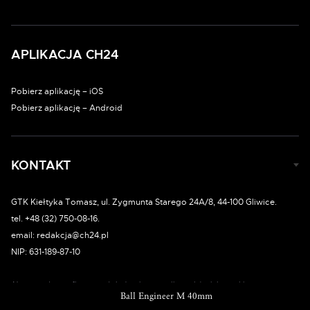
APLIKACJA CH24
Pobierz aplikację – iOS
Pobierz aplikację – Android
KONTAKT
GTK Kiełtyka Tomasz, ul. Zygmunta Starego 24A/8, 44-100 Gliwice.
tel. +48 (32) 750-08-16.
email: redakcja@ch24.pl
NIP: 631-189-87-10
Nazwy własne firm, produktów, instytucji, a także ich znaki towarowe są
Ball Engineer M 40mm
Ball Engineer M 40mm
Ball Engineer M 40mm
Ball Engineer M 40mm
własnością tychże firm, podobnie jak materiały graficzne i filmowe
wykorzystane w serwisie.