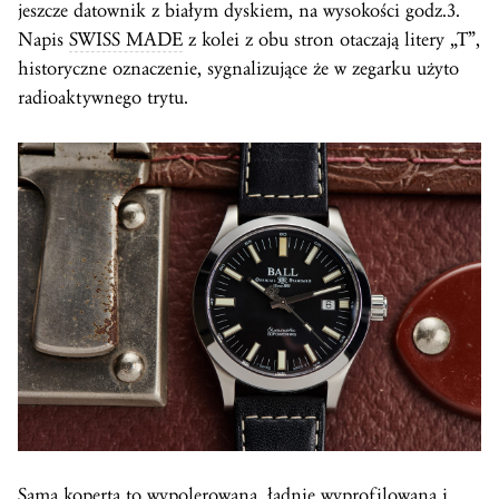
jeszcze datownik z białym dyskiem, na wysokości godz.3.
Napis
SWISS MADE
z kolei z obu stron otaczają litery „T”,
historyczne oznaczenie, sygnalizujące że w zegarku użyto
radioaktywnego trytu.
Sama
koperta
to wypolerowana, ładnie wyprofilowana i