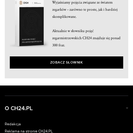
Wyjaśniamy pojęcia związane ze światem
zegarków – zarówno te proste, jak i bardziej
skomplikowane.
Aktualnie w słowniku pojęć
zegarmistrzowskich CH24 znajduje się ponad
300 fraz.
ZOBACZ SŁOWNIK
O CH24.PL
Redakcja
Reklama na stronie CH24.PL