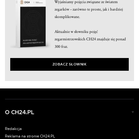
Wyjaśniamy pojęcia związane ze światem
zegarków – zarówno te proste, jak i bardziej
skomplikowane.
Aktualnie w słowniku pojęć
zegarmistrzowskich CH24 znajduje się ponad
300 fraz.
ZOBACZ SŁOWNIK
O CH24.PL
Redakcja
Reklama na stronie CH24.PL