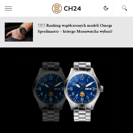
Ranking współczesnych modeli Omega
TOP 5
Speedmaster – którego Moonwatcha wybrać?
Skip
to
content