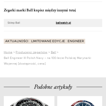
Zegarki marki Ball kupisz między innymi tutaj
Sklep Ball
ballwatch.pl
AKTUALNOŚCI
LIMITOWANE EDYCJE
ENGINEER
Home
>
Producenci zegarków
>
Ball
>
Ball Engineer III Polish Navy – na 100-lecie Polskiej Marynarki
Wojennej [dostępność, cena]
Podobne artykuły