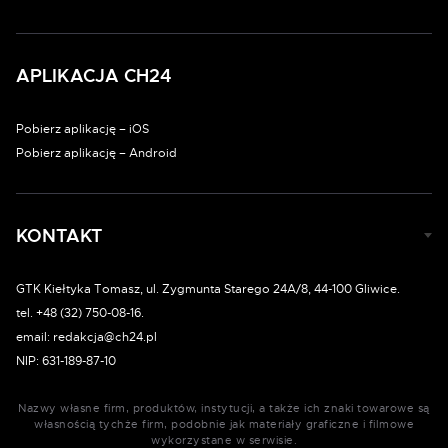
APLIKACJA CH24
Pobierz aplikację – iOS
Pobierz aplikację – Android
KONTAKT
GTK Kiełtyka Tomasz, ul. Zygmunta Starego 24A/8, 44-100 Gliwice.
tel. +48 (32) 750-08-16.
email: redakcja@ch24.pl
NIP: 631-189-87-10
Nazwy własne firm, produktów, instytucji, a także ich znaki towarowe są
własnością tychże firm, podobnie jak materiały graficzne i filmowe
wykorzystane w serwisie.