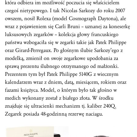
która odbiera im możliwość poczucia się właścicielem
czegoś nietypowego. I tak Nicolas Sarkozy do roku 2007
owszem, nosił Rolexa (model Cosmograph Daytona), ale
wraz z pojawieniem się Carli Bruni – uznanej za koneserkę
luksusowych zegarków – kolekcja głowy francuskiego
państwa wzbogaciła się w zegarki takie jak Patek Philippe
oraz Girard-Perregaux. Po głośnym ślubie Sarkozy’ego z
modelką, zmienił on swoje zegarkowe upodobania za
sprawą prezentu ślubnego otrzymanego od małżonki.
Prezentem tym był Patek Philippe 5140G z wiecznym
kalendarzem wraz z dniem, datą, miesiącem, rokiem oraz
fazami księżyca. Model, o którym było tak głośno w
medich wykonany został z białego złota. W środku
znajduje się ultracienki mechanizm tj.
kaliber
240Q.
Zegarek posiada 48-godzinną rezerwę naciagu.