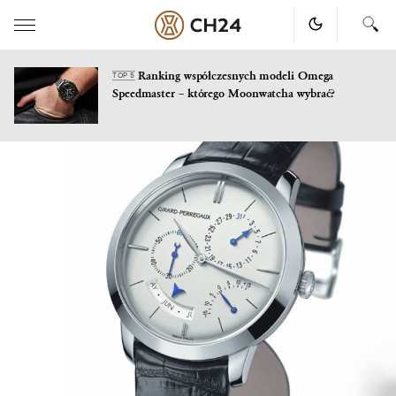
Ranking współczesnych modeli Omega
TOP 5
Speedmaster – którego Moonwatcha wybrać?
Skip
to
content