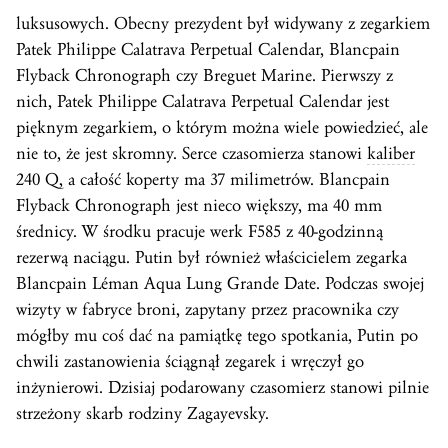
luksusowych. Obecny prezydent był widywany z zegarkiem
Patek Philippe Calatrava Perpetual Calendar, Blancpain
Flyback Chronograph czy Breguet Marine. Pierwszy z
nich, Patek Philippe Calatrava Perpetual Calendar jest
pięknym zegarkiem, o którym można wiele powiedzieć, ale
nie to, że jest skromny. Serce czasomierza stanowi
kaliber
240 Q, a całość koperty ma 37 milimetrów. Blancpain
Flyback Chronograph jest nieco większy, ma 40 mm
średnicy. W środku pracuje werk F585 z 40-godzinną
rezerwą naciągu. Putin był również właścicielem zegarka
Blancpain Léman Aqua Lung Grande Date. Podczas swojej
wizyty w fabryce broni, zapytany przez pracownika czy
mógłby mu coś dać na pamiątkę tego spotkania, Putin po
chwili zastanowienia ściągnął zegarek i wręczył go
inżynierowi. Dzisiaj podarowany czasomierz stanowi pilnie
strzeżony skarb rodziny Zagayevsky.