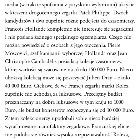
media (w trakcie spotkania z paryskimi wyborcami) ukrycie
w kieszeni drogocennego zegarka Patek Philippe. Dwóch
kandydatów i dwa zupełnie różne podejścia do czasomierzy.
Francois Hollande kompletnie nie interesuje sie zegarkami
i nie posiada żadnego specjalnego egzemplarza. Czego nie
można powiedzieć o osobach z jego otoczenia. Pierre
Moscovici, szef kampanii wyborczej Hollanda oraz Jean
Christophe Cambadélis posiadają kolecje czasomierzy,
której wartości są szacowane na około 150 000 Euro. Nieco
uboższą kolekcją może się poszczycić Julien Dray – około
40 000 Euro. Ciekawe, że we Francji zegarki marki Rolex
zupełnie nie uchodzą za luksusowe. Przeciętny budżet
przeznaczany na dobra luksusowe w tym kraju to 1000
Euro, ale budżet koneserów rozpoczyna się od 10 000 Euro.
Zatem kolekcjonerzy upodobali sobie nieco bardziej
wyrafinowane manufaktury zegarkowe. Francuskiej elicie
nie podoba się również wysoka rozpoznawalność Rolexa,