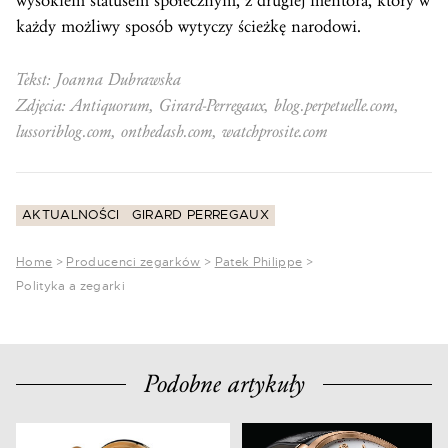
wysokiem statusem społecznym, z drugiej mentora, który w
każdy możliwy sposób wytyczy ścieżkę narodowi.
Tekst: Joanna Dubrawska
Zdjęcia: Antiquorum, Girard-Perregaux, blog.perpetuelle.com,
lussoriblog.com, onthedash.com, watchprosite.com
AKTUALNOŚCI
GIRARD PERREGAUX
Home
>
Producenci zegarków
>
Patek Philippe
>
Polityka a zegarki
Podobne artykuły