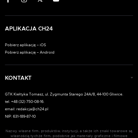
APLIKACJA CH24
Pobierz aplikację – iOS
Pobierz aplikację – Android
KONTAKT
GTK Kiełtyka Tomasz, ul. Zygmunta Starego 24A/8, 44-100 Gliwice.
tel. +48 (32) 750-08-16.
email: redakcja@ch24.pl
NIP: 631-189-87-10
Nazwy własne firm, produktów, instytucji, a także ich znaki towarowe są
własnością tychże firm, podobnie jak materiały graficzne i filmowe