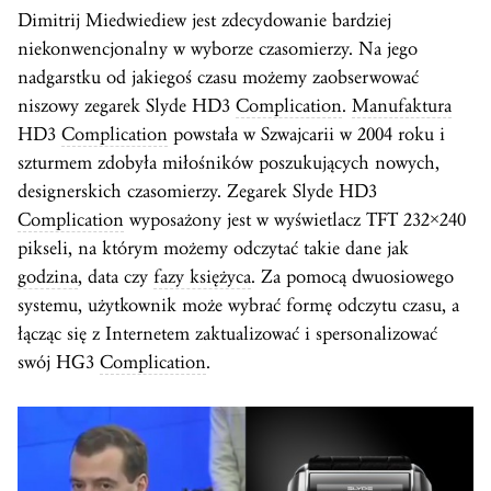
Dimitrij Miedwiediew jest zdecydowanie bardziej
niekonwencjonalny w wyborze czasomierzy. Na jego
nadgarstku od jakiegoś czasu możemy zaobserwować
niszowy zegarek Slyde HD3
Complication
.
Manufaktura
HD3
Complication
powstała w Szwajcarii w 2004 roku i
szturmem zdobyła miłośników poszukujących nowych,
designerskich czasomierzy. Zegarek Slyde HD3
Complication
wyposażony jest w wyświetlacz TFT 232×240
pikseli, na którym możemy odczytać takie dane jak
godzina
, data czy
fazy księżyca
. Za pomocą dwuosiowego
systemu, użytkownik może wybrać formę odczytu czasu, a
łącząc się z Internetem zaktualizować i spersonalizować
swój HG3
Complication
.