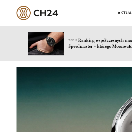
AKTUA
Ranking współczesnych mo
TOP 5
Speedmaster – którego Moonwatc
Skip
to
content