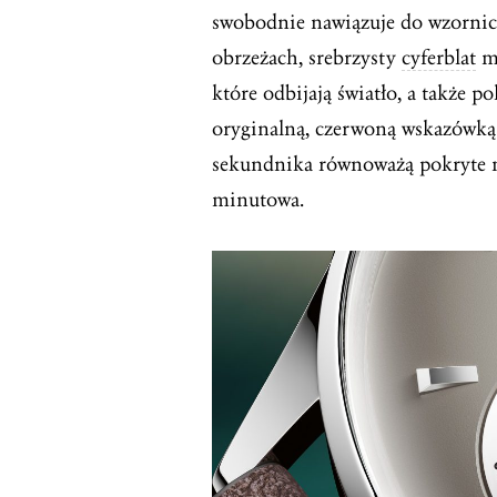
swobodnie nawiązuje do wzornict
obrzeżach, srebrzysty
cyferblat
ma
które odbijają światło, a także p
oryginalną, czerwoną wskazówką
sekundnika równoważą pokryte 
minutowa.