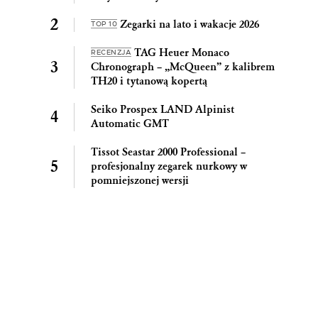
Zegarki na lato i wakacje 2026
TOP 10
TAG Heuer Monaco
RECENZJA
Chronograph – „McQueen” z kalibrem
TH20 i tytanową kopertą
Seiko Prospex LAND Alpinist
Automatic GMT
Tissot Seastar 2000 Professional –
profesjonalny zegarek nurkowy w
pomniejszonej wersji