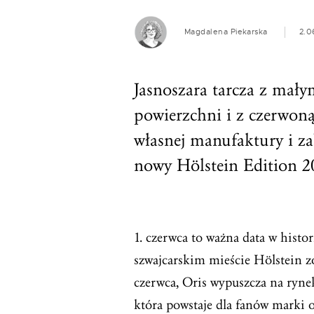
Magdalena Piekarska
2.0
Jasnoszara tarcza z mały
powierzchni i z czerwo
własnej manufaktury i za
nowy Hölstein Edition 2
1. czerwca to ważna data w histor
szwajcarskim mieście Hölstein zos
czerwca, Oris wypuszcza na rynek
która powstaje dla fanów marki 