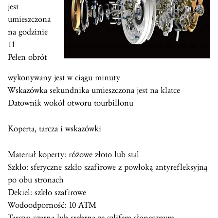
jest
umieszczona
na godzinie
11
Pełen obrót
wykonywany jest w ciągu minuty
Wskazówka sekundnika umieszczona jest na klatce
Datownik wokół otworu tourbillonu
Koperta
, tarcza i wskazówki
Materiał koperty: różowe złoto lub stal
Szkło: sferyczne szkło szafirowe z powłoką antyrefleksyjną
po obu stronach
Dekiel: szkło szafirowe
Wodoodporność: 10 ATM
Tarcza: czarna lub srebrna ze szlifem słonecznym