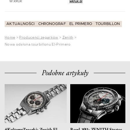
W.KRUK
wkruk.pl
AKTUALNOŚCI
CHRONOGRAF
EL PRIMERO
TOURBILLON
Home
>
Producenci zegarków
>
Zenith
>
Nowa odsłona tourbillonu El-Primero
Podobne artykuły
#KultoweZegarki: Zenith El
Basel 2011: ZENITH Stratos