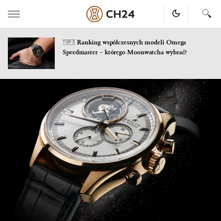
Ranking współczesnych modeli Omega
TOP 5
Speedmaster – którego Moonwatcha wybrać?
Skip
to
content