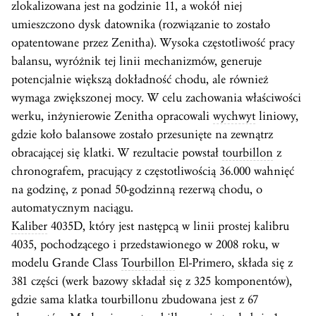
zlokalizowana jest na godzinie 11, a wokół niej
umieszczono dysk datownika (rozwiązanie to zostało
opatentowane przez Zenitha). Wysoka częstotliwość pracy
balansu, wyróżnik tej linii mechanizmów, generuje
potencjalnie większą dokładność chodu, ale również
wymaga zwiększonej mocy. W celu zachowania właściwości
werku, inżynierowie Zenitha opracowali
wychwyt
liniowy,
gdzie koło balansowe zostało przesunięte na zewnątrz
obracającej się klatki. W rezultacie powstał
tourbillon
z
chronografem, pracujący z częstotliwością 36.000 wahnięć
na godzinę, z ponad 50-godzinną rezerwą chodu, o
automatycznym naciągu.
Kaliber
4035D, który jest następcą w linii prostej kalibru
4035, pochodzącego i przedstawionego w 2008 roku, w
modelu Grande Class
Tourbillon
El-Primero, składa się z
381 części (werk bazowy składał się z 325 komponentów),
gdzie sama klatka tourbillonu zbudowana jest z 67