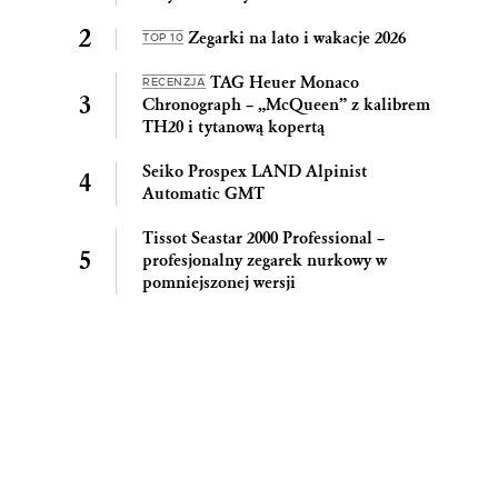
Zegarki na lato i wakacje 2026
TOP 10
TAG Heuer Monaco
RECENZJA
Chronograph – „McQueen” z kalibrem
TH20 i tytanową kopertą
Seiko Prospex LAND Alpinist
Automatic GMT
Tissot Seastar 2000 Professional –
profesjonalny zegarek nurkowy w
pomniejszonej wersji