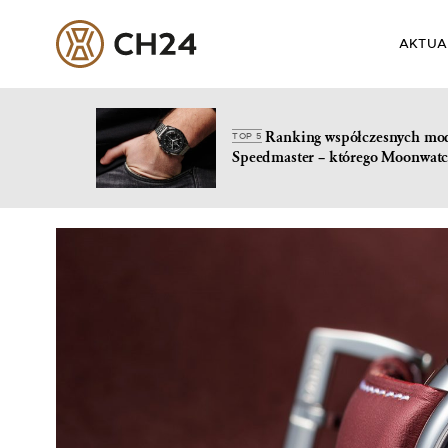
AKTUA
Ranking współczesnych mo
TOP 5
Speedmaster – którego Moonwatc
Skip
to
content