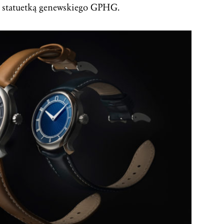
 statuetką genewskiego GPHG.