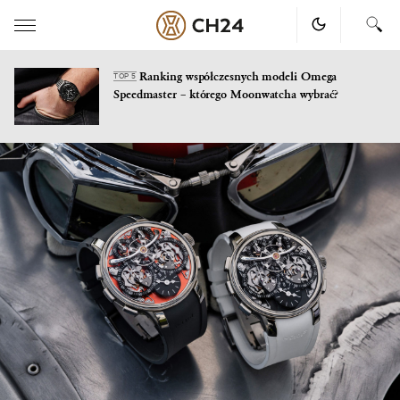
Ranking współczesnych modeli Omega
TOP 5
Speedmaster – którego Moonwatcha wybrać?
Skip
to
content