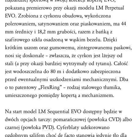
pokazaną premierowo przy okazji modelu LM Perpetual
EVO. Zrobiona z cyrkonu obudowa, wykończona
polerowaniem, satynowaniem oraz piaskowaniem, ma 44
mm średnicy i 18,2 mm grubości, razem z bańką z
szafirowego szkła osadzoną w wąskim bezelu. Dzięki
krótkim uszom oraz gumowemu, zintegrowanemu paskowi,
nosi się doskonale – zwłaszcza, że cyrkon jest lżejszy od
stali (a przy okazji bardziej wytrzymały od tytanu). Całość
jest wodoszczelna do 80 m i dodatkowo zabezpieczona
przed ewentualnymi uszkodzeniami mechanicznymi. Dba
o to patentowy „FlexRing” – rodzaj stalowego tłumika,
umieszczonego pomiędzy kopertą a mechanizmem.
Na start model LM Sequential EVO dostępny będzie w
dwóch opcjach tarczy: pomarańczowej (powłoka CVD) albo
czarnej (powłoka
PVD
). Cyferblaty udekorowano
ozdobnym szlifem choć de facto stanowią jedynie tło dla