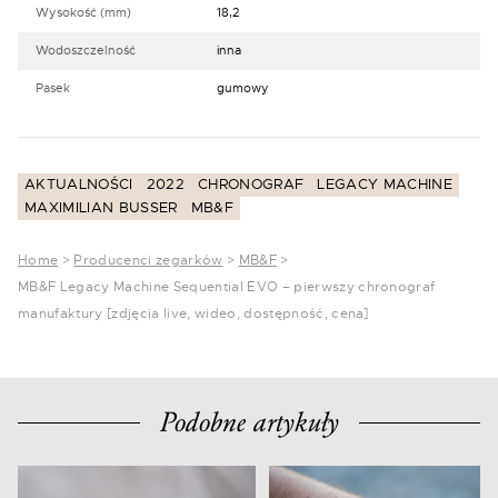
Wysokość (mm)
18,2
Wodoszczelność
inna
Pasek
gumowy
AKTUALNOŚCI
2022
CHRONOGRAF
LEGACY MACHINE
MAXIMILIAN BUSSER
MB&F
Home
>
Producenci zegarków
>
MB&F
>
MB&F Legacy Machine Sequential EVO – pierwszy chronograf
manufaktury [zdjęcia live, wideo, dostępność, cena]
Podobne artykuły