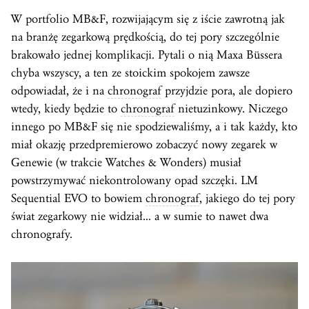
W portfolio MB&F, rozwijającym się z iście zawrotną jak
na branżę zegarkową prędkością, do tej pory szczególnie
brakowało jednej komplikacji. Pytali o nią Maxa Büssera
chyba wszyscy, a ten ze stoickim spokojem zawsze
odpowiadał, że i na
chronograf
przyjdzie pora, ale dopiero
wtedy, kiedy będzie to
chronograf
nietuzinkowy. Niczego
innego po MB&F się nie spodziewaliśmy, a i tak każdy, kto
miał okazję przedpremierowo zobaczyć nowy zegarek w
Genewie (w trakcie Watches & Wonders) musiał
powstrzymywać niekontrolowany opad szczęki. LM
Sequential EVO to bowiem
chronograf
, jakiego do tej pory
świat zegarkowy nie widział… a w sumie to nawet dwa
chronografy.