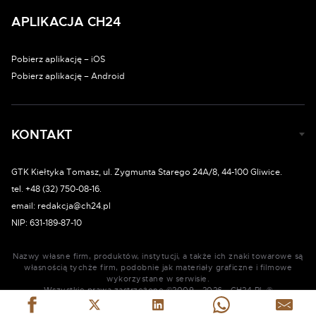
APLIKACJA CH24
Pobierz aplikację – iOS
Pobierz aplikację – Android
KONTAKT
GTK Kiełtyka Tomasz, ul. Zygmunta Starego 24A/8, 44-100 Gliwice.
tel. +48 (32) 750-08-16.
email: redakcja@ch24.pl
NIP: 631-189-87-10
Nazwy własne firm, produktów, instytucji, a także ich znaki towarowe są
własnością tychże firm, podobnie jak materiały graficzne i filmowe
wykorzystane w serwisie.
Wszystkie prawa zastrzeżone ©2009 - 2026 - CH24.PL ®