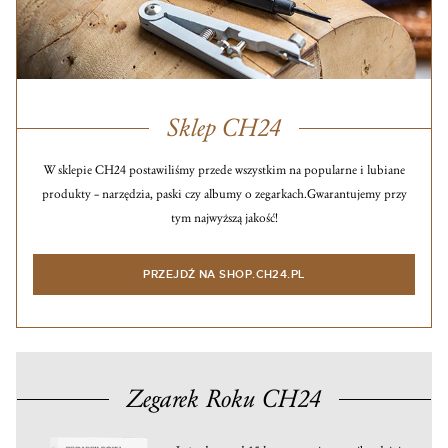
Sklep CH24
W sklepie CH24 postawiliśmy przede wszystkim na popularne i lubiane
produkty – narzędzia, paski czy albumy o zegarkach.
Gwarantujemy przy
tym najwyższą jakość!
PRZEJDŹ NA SHOP.CH24.PL
Zegarek Roku CH24