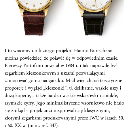
I tu wracamy do luźnego projektu Hanno Burtschera:
można powiedzieć, że pojawił się w odpowiednim czasie.
Pierwszy Portofino powstał w 1984 r. i tak naprawdę był
zegarkiem kieszonkowym z uszami pozwalającymi
zamocować go na nadgarstku. Miał więc charakterystyczne
proporcje i wygląd „kieszonki”, tj. delikatne, wąskie uszy i
dużą kopertę, a także bardzo wąskie wskazówki i smukłe,
rzymskie cyfry. Jego minimalistyczne wzornictwo nie brało
się znikąd – projektanci inspirowali się klasycznymi,
złotymi zegarkami produkowanymi przez IWC w latach 50.
i 60. XX w. (m.in. ref. 347).