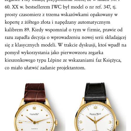
60. XX w. bestsellerem IWC był model o nr ref. 347, tj.
prosty czasomierz z trzema wskazówkami opakowany w
kopertę z żółtego złota i napędzany automatycznym
kalibrem 89. Kiedy wspomniał o tym w firmie, prawie od
razu zapadła decyzja o wprowadzeniu nowej serii składającej
się z klasycznych modeli. W trakcie dyskusji, ktoś wpadł na
pomysł wykorzystania jako pierwowzoru zegarka
kieszonkowego typu Lépine ze wskazaniami faz Księżyca,
co miało ułatwić zadanie projektantom.