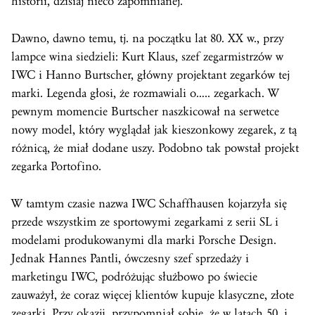
historii, dzisiaj nieco zapomnianej.
Dawno, dawno temu, tj. na początku lat 80. XX w., przy
lampce wina siedzieli: Kurt Klaus, szef zegarmistrzów w
IWC i Hanno Burtscher, główny projektant zegarków tej
marki. Legenda głosi, że rozmawiali o….. zegarkach. W
pewnym momencie Burtscher naszkicował na serwetce
nowy model, który wyglądał jak kieszonkowy zegarek, z tą
różnicą, że miał dodane uszy. Podobno tak powstał projekt
zegarka Portofino.
W tamtym czasie nazwa IWC Schaffhausen kojarzyła się
przede wszystkim ze sportowymi zegarkami z serii SL i
modelami produkowanymi dla marki Porsche Design.
Jednak Hannes Pantli, ówczesny szef sprzedaży i
marketingu IWC, podróżując służbowo po świecie
zauważył, że coraz więcej klientów kupuje klasyczne, złote
zegarki. Przy okazji, przypomniał sobie, że w latach 50. i