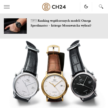
Ranking współczesnych modeli Omega
TOP 5
Speedmaster – którego Moonwatcha wybrać?
Skip
to
content