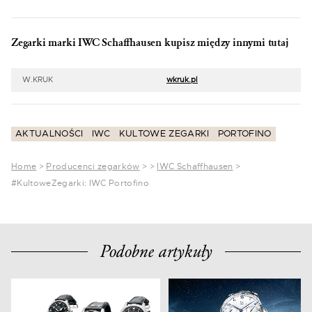
Zegarki marki IWC Schaffhausen kupisz między innymi tutaj
W.KRUK
wkruk.pl
AKTUALNOŚCI
IWC
KULTOWE ZEGARKI
PORTOFINO
Home
>
Producenci zegarków
>
>
IWC Schaffhausen
>
#KultoweZegarki: IWC Portofino
Podobne artykuły