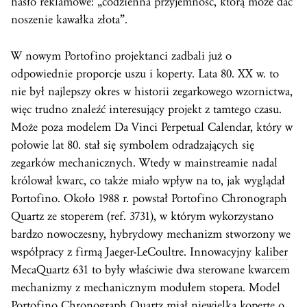
hasło reklamowe: „codzienna przyjemność, którą może dać
noszenie kawałka złota”.
W nowym Portofino projektanci zadbali już o
odpowiednie proporcje uszu i koperty. Lata 80. XX w. to
nie był najlepszy okres w historii zegarkowego wzornictwa,
więc trudno znaleźć interesujący projekt z tamtego czasu.
Może poza modelem Da Vinci Perpetual Calendar, który w
połowie lat 80. stał się symbolem odradzających się
zegarków mechanicznych. Wtedy w mainstreamie nadal
królował
kwarc
, co także miało wpływ na to, jak wyglądał
Portofino. Około 1988 r. powstał Portofino Chronograph
Quartz ze stoperem (ref. 3731), w którym wykorzystano
bardzo nowoczesny, hybrydowy mechanizm stworzony we
współpracy z firmą Jaeger-LeCoultre. Innowacyjny
kaliber
MecaQuartz 631 to były właściwie dwa sterowane kwarcem
mechanizmy z mechanicznym modułem stopera. Model
Portofino Chronograph Quartz miał niewielką kopertę o