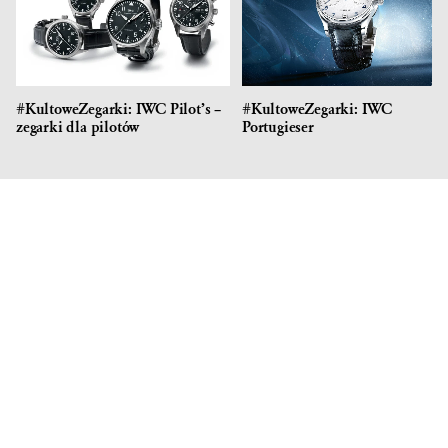
#KultoweZegarki: IWC Pilot’s –
#KultoweZegarki: IWC
zegarki dla pilotów
Portugieser