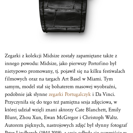
Zegarki z kolekcji Midsize zostały zapamiętane także z
innego powodu: Midsize, jako pierwszy Portofino był
nietypowo promowany, tj. pojawił się na kilku festiwalach
filmowych oraz na targach Art Basel w Miami. Tym
samym, model stał się bohaterem masowej wyobraźni,
podobnie jak słynne
zegarki Portugalczyk
i Da Vinci.
Przyczyniła się do tego też pamiętna sesja zdjęciowa, w
której udział wzięli znani aktorzy Cate Blanchett, Emily
Blunt, Zhou Xun, Ewan McGregor i Christoph Waltz.
Autorem pięknych, nastrojowych zdjęć był słynny fotograf
Peter Lindbergh (1944-2019), a sesja odbyła się oczywiście w