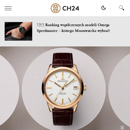
Ranking współczesnych modeli Omega
TOP 5
Speedmaster – którego Moonwatcha wybrać?
Skip
to
content