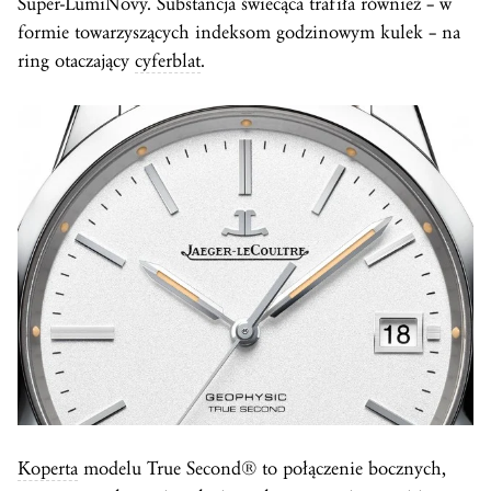
Super-LumiNovy. Substancja świecąca trafiła również – w
formie towarzyszących indeksom godzinowym kulek – na
ring otaczający
cyferblat
.
Koperta
modelu True Second® to połączenie bocznych,