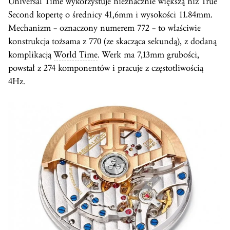
Universal Time wykorzystuje nieznacznie większą niż True
Second kopertę o średnicy 41,6mm i wysokości 11.84mm.
Mechanizm – oznaczony numerem 772 – to właściwie
konstrukcja tożsama z 770 (ze skacząca sekundą), z dodaną
komplikacją
World Time
. Werk ma 7,13mm grubości,
powstał z 274 komponentów i pracuje z częstotliwością
4Hz.