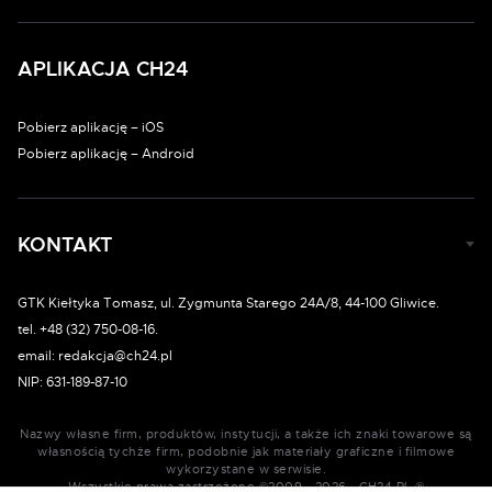
APLIKACJA CH24
Pobierz aplikację – iOS
Pobierz aplikację – Android
KONTAKT
GTK Kiełtyka Tomasz, ul. Zygmunta Starego 24A/8, 44-100 Gliwice.
tel. +48 (32) 750-08-16.
email: redakcja@ch24.pl
NIP: 631-189-87-10
Nazwy własne firm, produktów, instytucji, a także ich znaki towarowe są
własnością tychże firm, podobnie jak materiały graficzne i filmowe
wykorzystane w serwisie.
Wszystkie prawa zastrzeżone ©2009 - 2026 - CH24.PL ®