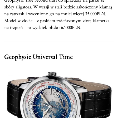
Geophysic True Second trafi do sprzedaży na pasku ze
skóry aligatora. W wersji w stali będzie zakończony klamrą
na zatrzask i wyceniono go na mniej więcej 35.000PLN.
Model w złocie – z paskiem zwieńczonym złotą klamerką
na trzpień – to wydatek blisko 67.000PLN.
Geophysic Universal Time