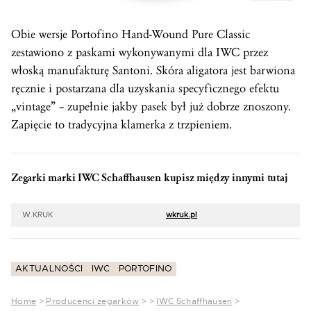
Obie wersje Portofino Hand-Wound Pure Classic
zestawiono z paskami wykonywanymi dla IWC przez
włoską manufakturę Santoni. Skóra aligatora jest barwiona
ręcznie i postarzana dla uzyskania specyficznego efektu
„vintage” – zupełnie jakby pasek był już dobrze znoszony.
Zapięcie to tradycyjna klamerka z trzpieniem.
Zegarki marki IWC Schaffhausen kupisz między innymi tutaj
W.KRUK
wkruk.pl
AKTUALNOŚCI
IWC
PORTOFINO
Home
>
Producenci zegarków
>
>
IWC Schaffhausen
>