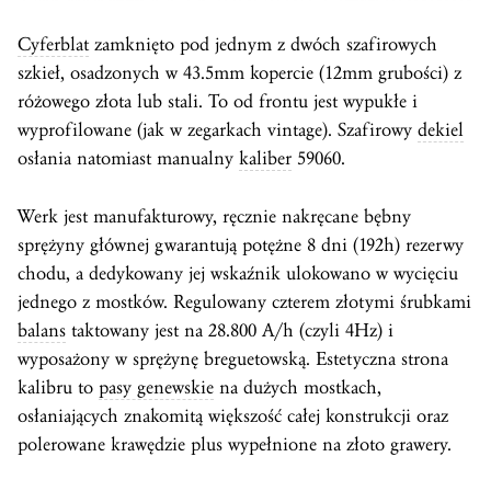
Cyferblat
zamknięto pod jednym z dwóch szafirowych
szkieł, osadzonych w 43.5mm kopercie (12mm grubości) z
różowego złota lub stali. To od frontu jest wypukłe i
wyprofilowane (jak w zegarkach vintage). Szafirowy
dekiel
osłania natomiast manualny
kaliber
59060.
Werk jest manufakturowy, ręcznie nakręcane bębny
sprężyny głównej gwarantują potężne 8 dni (192h) rezerwy
chodu, a dedykowany jej wskaźnik ulokowano w wycięciu
jednego z mostków. Regulowany czterem złotymi śrubkami
balans
taktowany jest na 28.800 A/h (czyli 4Hz) i
wyposażony w sprężynę breguetowską. Estetyczna strona
kalibru to
pasy genewskie
na dużych mostkach,
osłaniających znakomitą większość całej konstrukcji oraz
polerowane krawędzie plus wypełnione na złoto grawery.