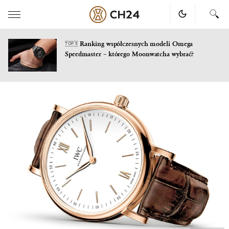
Ranking współczesnych modeli Omega
TOP 5
Speedmaster – którego Moonwatcha wybrać?
Skip
to
content