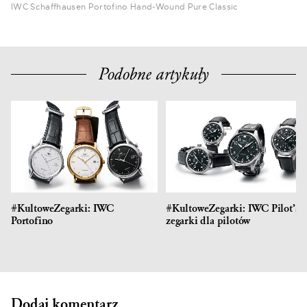
IWC Schaffhausen Portofino Hand-Wound Pure Classic
Podobne artykuły
#KultoweZegarki: IWC
#KultoweZegarki: IWC Pilot’s –
Portofino
zegarki dla pilotów
Dodaj komentarz