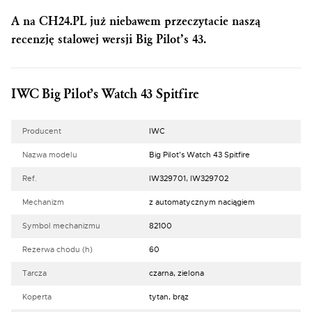
A na CH24.PL już niebawem przeczytacie naszą
recenzję stalowej wersji Big Pilot’s 43.
IWC Big Pilot’s Watch 43 Spitfire
Producent
IWC
Nazwa modelu
Big Pilot’s Watch 43 Spitfire
Ref.
IW329701, IW329702
Mechanizm
z automatycznym naciągiem
Symbol mechanizmu
82100
Rezerwa chodu (h)
60
Tarcza
czarna, zielona
Koperta
tytan, brąz