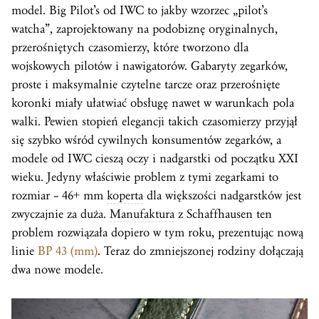
model. Big Pilot’s od IWC to jakby wzorzec „pilot’s
watcha”, zaprojektowany na podobiznę oryginalnych,
przerośniętych czasomierzy, które tworzono dla
wojskowych pilotów i nawigatorów. Gabaryty zegarków,
proste i maksymalnie czytelne tarcze oraz przerośnięte
koronki miały ułatwiać obsługę nawet w warunkach pola
walki. Pewien stopień elegancji takich czasomierzy przyjął
się szybko wśród cywilnych konsumentów zegarków, a
modele od IWC cieszą oczy i nadgarstki od początku XXI
wieku. Jedyny właściwie problem z tymi zegarkami to
rozmiar – 46+ mm
koperta
dla większości nadgarstków jest
zwyczajnie za duża.
Manufaktura
z Schaffhausen ten
problem rozwiązała dopiero w tym roku, prezentując nową
linie
BP 43 (mm)
. Teraz do zmniejszonej rodziny dołączają
dwa nowe modele.