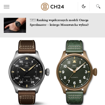
Ranking współczesnych modeli Omega
TOP 5
Speedmaster – którego Moonwatcha wybrać?
Skip
to
content