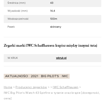
Średnica (mm)
43
Wysokość (mm)
14,4
Wodoszczelność
100m
Pasek
skórzany
Zegarki marki IWC Schaffhausen kupisz między innymi tutaj
W.KRUK
wkruk.pl
AKTUALNOŚCI
2021
BIG PILOT'S
IWC
Home
>
Producenci zegarków
>
>
IWC Schaffhausen
>
IWC Big Pilot’s Watch 43 Spitfire w tytanie oraz brązie [dostępność,
cena]