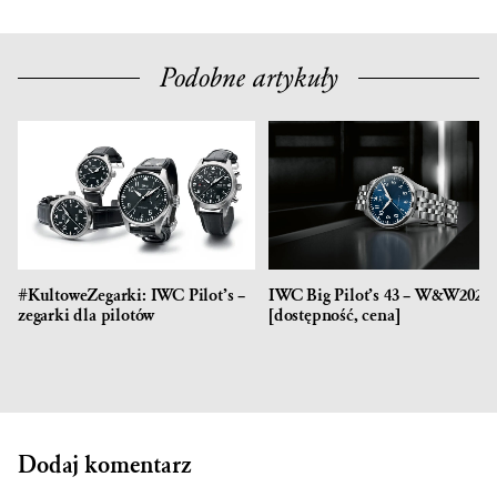
Podobne artykuły
#KultoweZegarki: IWC Pilot’s –
IWC Big Pilot’s 43 – W&W2021
zegarki dla pilotów
[dostępność, cena]
Dodaj komentarz