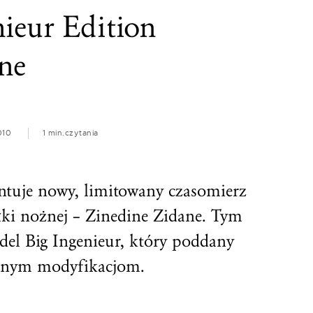
ieur Edition
ne
010
1 min.
czytania
tuje nowy, limitowany czasomierz
łki nożnej – Zinedine Zidane. Tym
el Big Ingenieur, który poddany
alnym modyfikacjom.