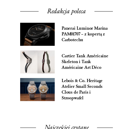
Redakcja poleca
Panerai Luminor Marina
PAM01707 – z kopertą z
Carbotechu
Cartier Tank Américaine
Skeleton i Tank
Américaine Art Déco
Lebois & Co. Heritage
Atelier Small Seconds
Clous de Paris i
Stroopwafel
Najczęściej czytane