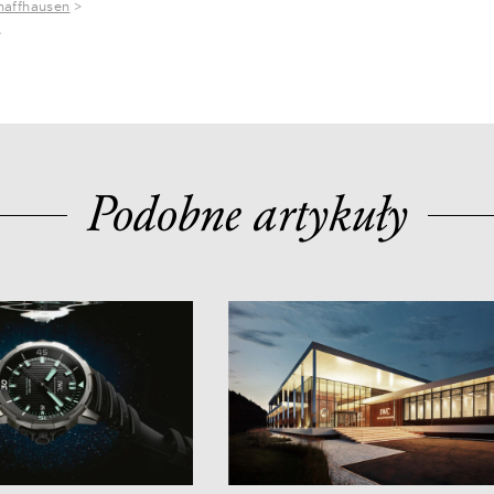
haffhausen
>
e
Podobne artykuły