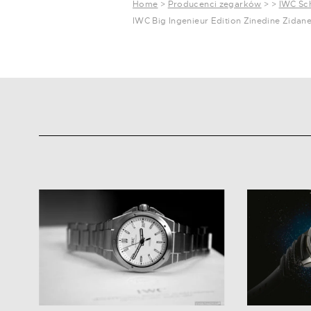
Home
>
Producenci zegarków
>
>
IWC Sc
IWC Big Ingenieur Edition Zinedine Zidan