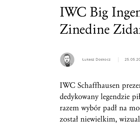
IWC Big Ingen
Zinedine Zida
Łukasz Doskocz
25.05.2
IWC Schaffhausen prezen
dedykowany legendzie pi
razem wybór padł na mod
został niewielkim, wizu