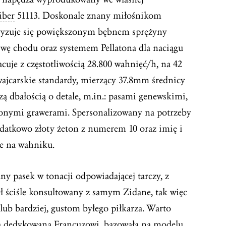
iber
51113. Doskonale znany miłośnikom
eryzuje się powiększonym bębnem sprężyny
wę chodu oraz systemem Pellatona dla naciągu
je z częstotliwością 28.800 wahnięć/h, na 42
ajcarskie standardy, mierzący 37.8mm średnicy
zą dbałością o detale, m.in.: pasami genewskimi,
onymi grawerami. Spersonalizowany na potrzeby
datkowo złoty żeton z numerem 10 oraz imię i
e na wahniku.
ny pasek w tonacji odpowiadającej tarczy, z
ył ściśle konsultowany z samym Zidane, tak więc
lub bardziej, gustom byłego piłkarza. Warto
a dedykowana Francuzowi, bazowała na modelu