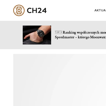
AKTUA
Ranking współczesnych mo
TOP 5
Speedmaster – którego Moonwatc
Skip
to
content