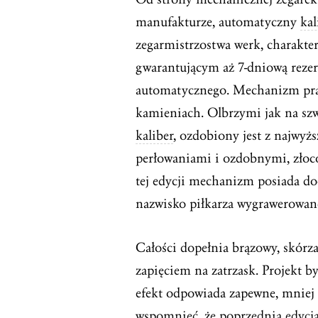
manufakturze, automatyczny
kal
zegarmistrzostwa werk, charakt
gwarantującym aż 7-dniową rezer
automatycznego. Mechanizm pracu
kamieniach. Olbrzymi jak na szw
kaliber
, ozdobiony jest z najwyżs
perłowaniami i ozdobnymi, złoc
tej edycji mechanizm posiada do
nazwisko piłkarza wygrawerowan
Całości dopełnia brązowy, skórza
zapięciem na zatrzask. Projekt b
efekt odpowiada zapewne, mniej 
wspomnieć, że poprzednia edycj