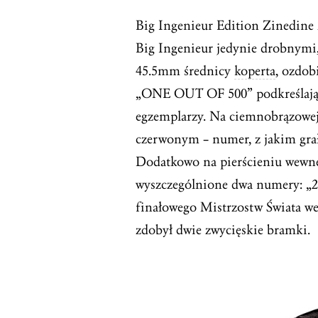
Big Ingenieur Edition Zinedine 
Big Ingenieur jedynie drobnymi,
45.5mm średnicy
koperta
, ozdo
„ONE OUT OF 500” podkreślający
egzemplarzy. Na ciemnobrązowej 
czerwonym – numer, z jakim grał 
Dodatkowo na pierścieniu wewnę
wyszczególnione dwa numery: „2
finałowego Mistrzostw Świata we
zdobył dwie zwycięskie bramki.