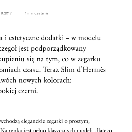
08.2017
1 min.
czytania
a i estetyczne dodatki – w modelu
czegół jest podporządkowany
kupieniu się na tym, co w zegarku
azaniach czasu. Teraz Slim d’Hermès
 dwóch nowych kolorach:
bokiej czerni.
wchodzą eleganckie zegarki o prostym,
a rynku jest pełno klasycznych modeli, dlatego