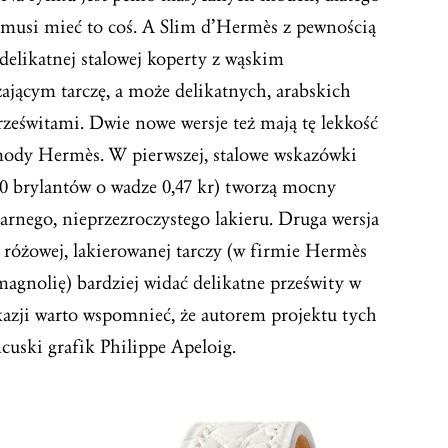
, musi mieć to coś. A Slim d’Hermès z pewnością
delikatnej stalowej koperty z wąskim
ającym tarczę, a może delikatnych, arabskich
rześwitami. Dwie nowe wersje też mają tę lekkość
mody Hermès. W pierwszej, stalowe wskazówki
(60 brylantów o wadze 0,47 kr) tworzą mocny
zarnego, nieprzezroczystego lakieru. Druga wersja
ko różowej, lakierowanej tarczy (w firmie Hermès
magnolię) bardziej widać delikatne prześwity w
kazji warto wspomnieć, że autorem projektu tych
ncuski grafik Philippe Apeloig.