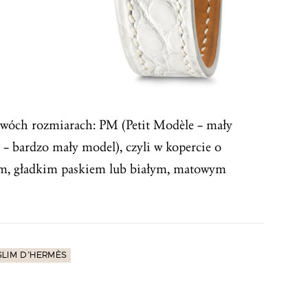
dwóch rozmiarach: PM (Petit Modèle – mały
 – bardzo mały model), czyli w kopercie o
ym, gładkim paskiem lub białym, matowym
SLIM D’HERMÈS
>