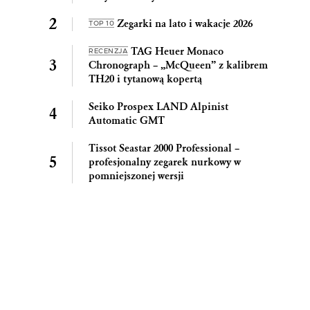
Zegarki na lato i wakacje 2026
TOP 10
TAG Heuer Monaco
RECENZJA
Chronograph – „McQueen” z kalibrem
TH20 i tytanową kopertą
Seiko Prospex LAND Alpinist
Automatic GMT
Tissot Seastar 2000 Professional –
profesjonalny zegarek nurkowy w
pomniejszonej wersji