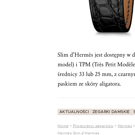
Slim d’Hermès jest dostępny w 
model) i TPM (Très Petit Modèle
średnicy 33 lub 25 mm, z czarn
paskiem ze skóry aligatora.
AKTUALNOŚCI
ZEGARKI DAMSKIE
Home
>
Producenci zegarków
>
Hermes
Hermès Slim d’Hermès