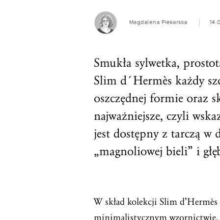
Magdalena Piekarska
14.
Smukła sylwetka, prostot
Slim d´Hermès każdy sz
oszczędnej formie oraz s
najważniejsze, czyli wsk
jest dostępny z tarczą w
„magnoliowej bieli” i głę
W skład kolekcji Slim d’Hermès 
minimalistycznym wzornictwie. N