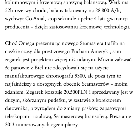
kolumnowym i krzemową sprężyną balansową. Werk ma
52h rezerwy chodu,
balans
taktowany na 28.800 A/h,
wychwyt
Co-Axial
, stop sekundę i pełne 4 lata gwarancji
producenta – dzięki zastosowaniu krzemowej technologii.
Choć Omega prezentując nowego Seamastera trafiła na
ciężkie czasy dla prestiżowego Pucharu Ameryki, sam
zegarek jest projektem więcej niż udanym. Można żałować,
że panowie z Biel nie zdecydowali się na użycie
manufakturowego chronografu 9300, ale poza tym to
najfajniejszy z dostępnych obecnie Seamasterów – moim
zdaniem. Zegarek kosztuje 20.500PLN i sprzedawany jest w
dużym, skórzanym pudełku, w zestawie z korektorem
datownika, przyrządem do zmiany pasków, zapasowymi
teleskopami i stalową, Seamasterową bransoletą. Powstanie
2013 numerowanych egzemplarzy.