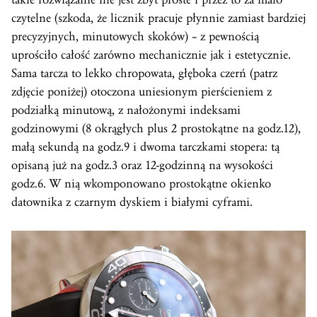
czytelne (szkoda, że licznik pracuje płynnie zamiast bardziej
precyzyjnych, minutowych skoków) – z pewnością
uprościło całość zarówno mechanicznie jak i estetycznie.
Sama tarcza to lekko chropowata, głęboka czerń (patrz
zdjęcie poniżej) otoczona uniesionym pierścieniem z
podziałką minutową, z nałożonymi indeksami
godzinowymi (8 okrągłych plus 2 prostokątne na godz.12),
małą sekundą na godz.9 i dwoma tarczkami stopera: tą
opisaną już na godz.3 oraz 12-godzinną na wysokości
godz.6. W nią wkomponowano prostokątne okienko
datownika z czarnym dyskiem i białymi cyframi.