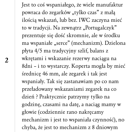
Jest to coś wspaniałego, że wiele manufaktur
powraca do zegarków „tylko czas” z małą
ilością wskazań, lub bez. IWC zaczyna mieć
to w tradycji. Na zewnątrz „Portugalczyk”
prezentuje się dość skromnie, ale w środku
ma wspaniałe „serce” (mechanizm). Dzielona
płyta 4/5 ma tradycyjny szlif, balans z
wkrętami i wskazanie rezerwy naciągu na
8dni – i to wystarczy. Koperta mogła by mieć
średnicę 46 mm, ale zegarek i tak jest
wspaniały. Tak się zastanawiam po co nam
przeładowany wskazaniami zegarek na co
dzień ? Praktycznie patrzymy tylko na
godzinę, czasami na datę, a naciąg mamy w
głowie (codziennie rano nakręcamy
mechanizm i jest to wspaniała czynność), no
chyba, że jest to mechanizm z 8 dniowym