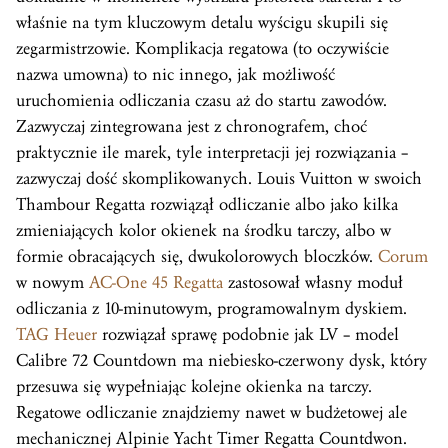
właśnie na tym kluczowym detalu wyścigu skupili się
zegarmistrzowie. Komplikacja regatowa (to oczywiście
nazwa umowna) to nic innego, jak możliwość
uruchomienia odliczania czasu aż do startu zawodów.
Zazwyczaj zintegrowana jest z chronografem, choć
praktycznie ile marek, tyle interpretacji jej rozwiązania –
zazwyczaj dość skomplikowanych. Louis Vuitton w swoich
Thambour Regatta rozwiązął odliczanie albo jako kilka
zmieniających kolor okienek na środku tarczy, albo w
formie obracających się, dwukolorowych bloczków.
Corum
w nowym
AC-One 45 Regatta
zastosował własny moduł
odliczania z 10-minutowym, programowalnym dyskiem.
TAG Heuer
rozwiązał sprawę podobnie jak LV – model
Calibre 72 Countdown ma niebiesko-czerwony dysk, który
przesuwa się wypełniając kolejne okienka na tarczy.
Regatowe odliczanie znajdziemy nawet w budżetowej ale
mechanicznej Alpinie Yacht
Timer
Regatta Countdwon.