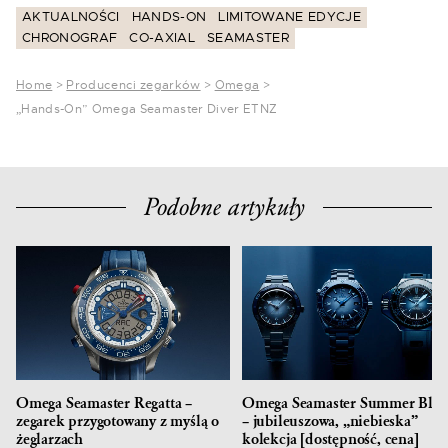
AKTUALNOŚCI
HANDS-ON
LIMITOWANE EDYCJE
CHRONOGRAF
CO-AXIAL
SEAMASTER
Home
>
Producenci zegarków
>
Omega
>
„Hands-On” Omega Seamaster Diver ETNZ
Podobne artykuły
Omega Seamaster Regatta –
Omega Seamaster Summer Blu
zegarek przygotowany z myślą o
– jubileuszowa, „niebieska”
żeglarzach
kolekcja [dostępność, cena]