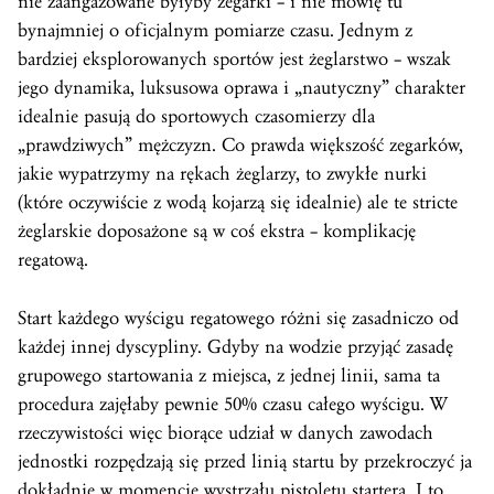
nie zaangażowane byłyby zegarki – i nie mówię tu
bynajmniej o oficjalnym pomiarze czasu. Jednym z
bardziej eksplorowanych sportów jest żeglarstwo – wszak
jego dynamika, luksusowa oprawa i „nautyczny” charakter
idealnie pasują do sportowych czasomierzy dla
„prawdziwych” mężczyzn. Co prawda większość zegarków,
jakie wypatrzymy na rękach żeglarzy, to zwykłe nurki
(które oczywiście z wodą kojarzą się idealnie) ale te stricte
żeglarskie doposażone są w coś ekstra – komplikację
regatową.
Start każdego wyścigu regatowego różni się zasadniczo od
każdej innej dyscypliny. Gdyby na wodzie przyjąć zasadę
grupowego startowania z miejsca, z jednej linii, sama ta
procedura zajęłaby pewnie 50% czasu całego wyścigu. W
rzeczywistości więc biorące udział w danych zawodach
jednostki rozpędzają się przed linią startu by przekroczyć ja
dokładnie w momencie wystrzału pistoletu startera. I to