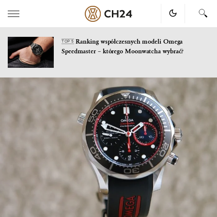
Ranking współczesnych modeli Omega
TOP 5
Speedmaster – którego Moonwatcha wybrać?
Skip
to
content