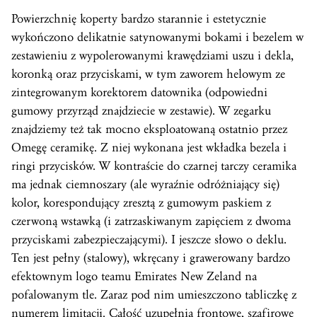
Powierzchnię koperty bardzo starannie i estetycznie
wykończono delikatnie satynowanymi bokami i bezelem w
zestawieniu z wypolerowanymi krawędziami uszu i dekla,
koronką oraz przyciskami, w tym zaworem helowym ze
zintegrowanym korektorem datownika (odpowiedni
gumowy przyrząd znajdziecie w zestawie). W zegarku
znajdziemy też tak mocno eksploatowaną ostatnio przez
Omegę ceramikę. Z niej wykonana jest wkładka bezela i
ringi przycisków. W kontraście do czarnej tarczy ceramika
ma jednak ciemnoszary (ale wyraźnie odróżniający się)
kolor, korespondujący zresztą z gumowym paskiem z
czerwoną wstawką (i zatrzaskiwanym zapięciem z dwoma
przyciskami zabezpieczającymi). I jeszcze słowo o deklu.
Ten jest pełny (stalowy), wkręcany i grawerowany bardzo
efektownym logo teamu Emirates New Zeland na
pofalowanym tle. Zaraz pod nim umieszczono tabliczkę z
numerem limitacji. Całość uzupełnia frontowe, szafirowe