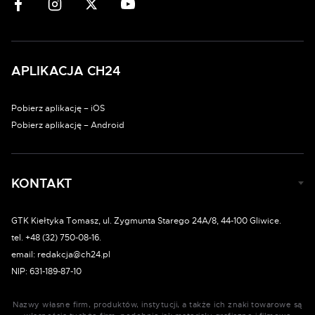
APLIKACJA CH24
Pobierz aplikację – iOS
Pobierz aplikację – Android
KONTAKT
GTK Kiełtyka Tomasz, ul. Zygmunta Starego 24A/8, 44-100 Gliwice.
tel. +48 (32) 750-08-16.
email: redakcja@ch24.pl
NIP: 631-189-87-10
Nazwy własne firm, produktów, instytucji, a także ich znaki towarowe są