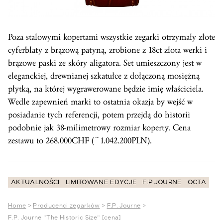
Poza stalowymi kopertami wszystkie zegarki otrzymały złote
cyferblaty z brązową patyną, zrobione z 18ct złota werki i
brązowe paski ze skóry aligatora. Set umieszczony jest w
eleganckiej, drewnianej szkatułce z dołączoną mosiężną
płytką, na której wygrawerowane będzie imię właściciela.
Wedle zapewnień marki to ostatnia okazja by wejść w
posiadanie tych referencji, potem przejdą do historii
podobnie jak 38-milimetrowy rozmiar koperty. Cena
zestawu to 268.000CHF (~1.042.200PLN).
AKTUALNOŚCI
LIMITOWANE EDYCJE
F.P.JOURNE
OCTA
Home
>
Producenci zegarków
>
F.P. Journe
>
F.P. Journe ”The Historic Size” [cena]