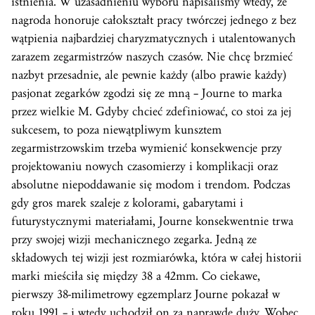
istnienia. W uzasadnieniu wyboru napisaliśmy wtedy, że
nagroda honoruje całokształt pracy twórczej jednego z bez
wątpienia najbardziej charyzmatycznych i utalentowanych
zarazem zegarmistrzów naszych czasów. Nie chcę brzmieć
nazbyt przesadnie, ale pewnie każdy (albo prawie każdy)
pasjonat zegarków zgodzi się ze mną – Journe to marka
przez wielkie M. Gdyby chcieć zdefiniować, co stoi za jej
sukcesem, to poza niewątpliwym kunsztem
zegarmistrzowskim trzeba wymienić konsekwencje przy
projektowaniu nowych czasomierzy i komplikacji oraz
absolutne niepoddawanie się modom i trendom. Podczas
gdy gros marek szaleje z kolorami, gabarytami i
futurystycznymi materiałami, Journe konsekwentnie trwa
przy swojej wizji mechanicznego zegarka. Jedną ze
składowych tej wizji jest rozmiarówka, która w całej historii
marki mieściła się między 38 a 42mm. Co ciekawe,
pierwszy 38-milimetrowy egzemplarz Journe pokazał w
roku 1991 – i wtedy uchodził on za naprawdę duży. Wobec