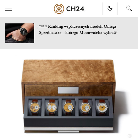
Ranking współczesnych modeli Omega
TOP 5
Speedmaster – którego Moonwatcha wybrać?
Skip
to
content