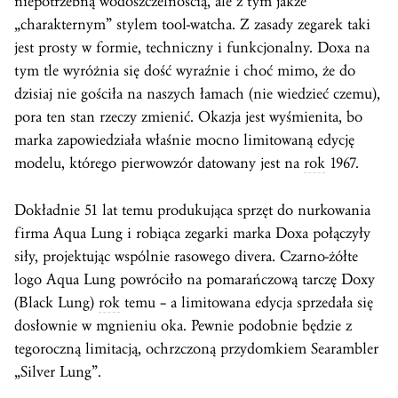
niepotrzebną wodoszczelnością, ale z tym jakże
„charakternym” stylem tool-watcha. Z zasady zegarek taki
jest prosty w formie, techniczny i funkcjonalny. Doxa na
tym tle wyróżnia się dość wyraźnie i choć mimo, że do
dzisiaj nie gościła na naszych łamach (nie wiedzieć czemu),
pora ten stan rzeczy zmienić. Okazja jest wyśmienita, bo
marka zapowiedziała właśnie mocno limitowaną edycję
modelu, którego pierwowzór datowany jest na
rok
1967.
Dokładnie 51 lat temu produkująca sprzęt do nurkowania
firma Aqua Lung i robiąca zegarki marka Doxa połączyły
siły, projektując wspólnie rasowego divera. Czarno-żółte
logo Aqua Lung powróciło na pomarańczową tarczę Doxy
(Black Lung)
rok
temu – a limitowana edycja sprzedała się
dosłownie w mgnieniu oka. Pewnie podobnie będzie z
tegoroczną limitacją, ochrzczoną przydomkiem Searambler
„Silver Lung”.