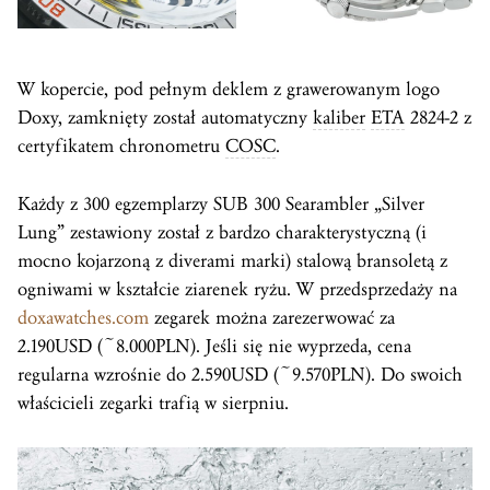
W kopercie, pod pełnym deklem z grawerowanym logo
Doxy, zamknięty został automatyczny
kaliber
ETA
2824-2 z
certyfikatem chronometru
COSC
.
Każdy z 300 egzemplarzy SUB 300 Searambler „Silver
Lung” zestawiony został z bardzo charakterystyczną (i
mocno kojarzoną z diverami marki) stalową bransoletą z
ogniwami w kształcie ziarenek ryżu. W przedsprzedaży na
doxawatches.com
zegarek można zarezerwować za
2.190USD (~8.000PLN). Jeśli się nie wyprzeda, cena
regularna wzrośnie do 2.590USD (~9.570PLN). Do swoich
właścicieli zegarki trafią w sierpniu.