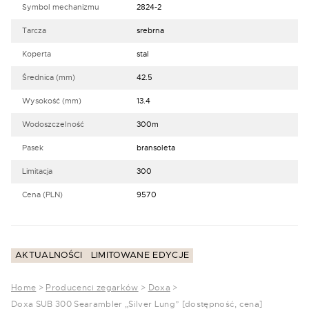
Symbol mechanizmu
2824-2
Tarcza
srebrna
Koperta
stal
Średnica (mm)
42.5
Wysokość (mm)
13.4
Wodoszczelność
300m
Pasek
bransoleta
Limitacja
300
Cena (PLN)
9570
AKTUALNOŚCI
LIMITOWANE EDYCJE
Home
>
Producenci zegarków
>
Doxa
>
Doxa SUB 300 Searambler „Silver Lung” [dostępność, cena]