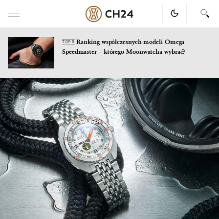
Ranking współczesnych modeli Omega
TOP 5
Speedmaster – którego Moonwatcha wybrać?
Skip
to
content