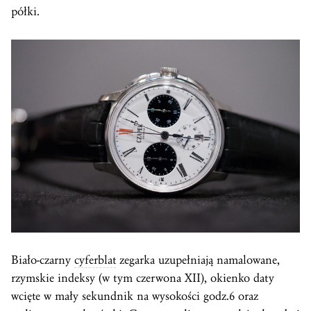
półki.
Biało-czarny
cyferblat
zegarka uzupełniają namalowane,
rzymskie indeksy (w tym czerwona XII), okienko daty
wcięte w mały sekundnik na wysokości godz.6 oraz