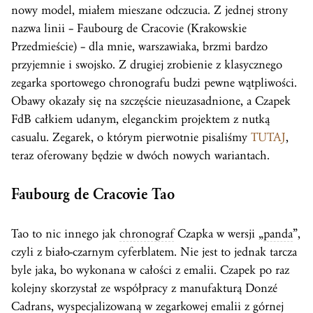
nowy model, miałem mieszane odczucia. Z jednej strony
nazwa linii – Faubourg de Cracovie (Krakowskie
Przedmieście) – dla mnie, warszawiaka, brzmi bardzo
przyjemnie i swojsko. Z drugiej zrobienie z klasycznego
zegarka sportowego chronografu budzi pewne wątpliwości.
Obawy okazały się na szczęście nieuzasadnione, a Czapek
FdB całkiem udanym, eleganckim projektem z nutką
casualu. Zegarek, o którym pierwotnie pisaliśmy
TUTAJ
,
teraz oferowany będzie w dwóch nowych wariantach.
Faubourg de Cracovie Tao
Tao to nic innego jak
chronograf
Czapka w wersji „
panda
”,
czyli z biało-czarnym cyferblatem. Nie jest to jednak tarcza
byle jaka, bo wykonana w całości z emalii. Czapek po raz
kolejny skorzystał ze współpracy z manufakturą Donzé
Cadrans, wyspecjalizowaną w zegarkowej emalii z górnej