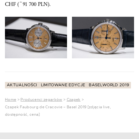
CHF (~91 700 PLN).
AKTUALNOŚCI
LIMITOWANE EDYCJE
BASELWORLD 2019
Home
>
Producenci zegarków
>
Czapek
>
Czapek Faubourg de Cracovie – Basel 2019 [zdjęcia live,
dostępność, cena]