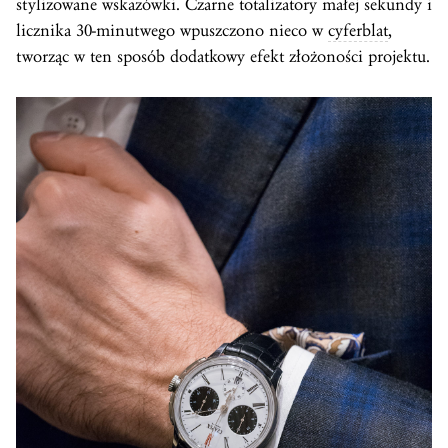
stylizowane wskazówki. Czarne totalizatory małej sekundy i
licznika 30-minutwego wpuszczono nieco w
cyferblat
,
tworząc w ten sposób dodatkowy efekt złożoności projektu.