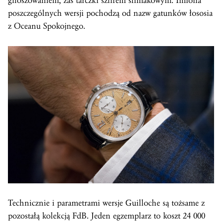
giloszowaniem, zaś tarczki szlifem ślimakowym. Imiona
poszczególnych wersji pochodzą od nazw gatunków łososia
z Oceanu Spokojnego.
Technicznie i parametrami wersje Guilloche są tożsame z
pozostałą kolekcją FdB. Jeden egzemplarz to koszt 24 000