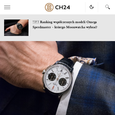
Ranking współczesnych modeli Omega
TOP 5
Speedmaster – którego Moonwatcha wybrać?
Skip
to
content