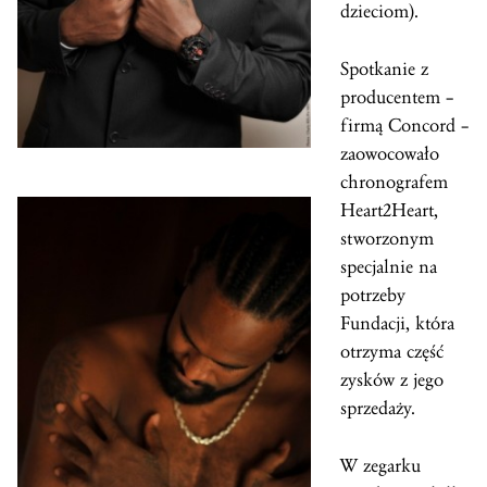
dzieciom).
Spotkanie z
producentem –
firmą Concord –
zaowocowało
chronografem
Heart2Heart,
stworzonym
specjalnie na
potrzeby
Fundacji, która
otrzyma część
zysków z jego
sprzedaży.
W zegarku