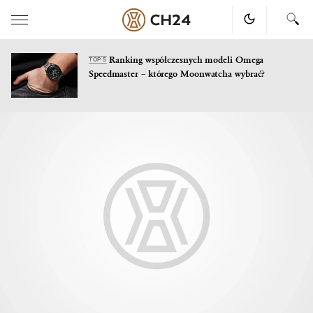
Ranking współczesnych modeli Omega
TOP 5
Speedmaster – którego Moonwatcha wybrać?
Skip
to
content