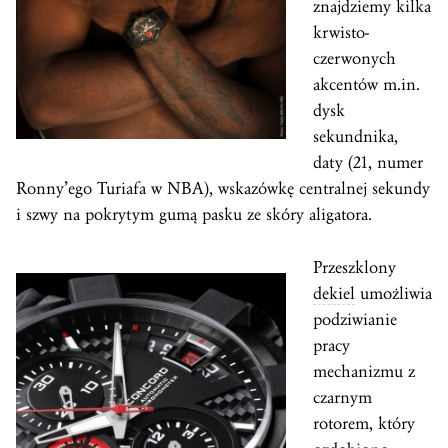
znajdziemy kilka
krwisto-
czerwonych
akcentów m.in.
dysk
sekundnika,
daty (21, numer
Ronny’ego Turiafa w NBA), wskazówkę centralnej sekundy
i szwy na pokrytym gumą pasku ze skóry aligatora.
Przeszklony
dekiel
umożliwia
podziwianie
pracy
mechanizmu z
czarnym
rotorem, który