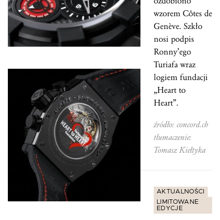
ozdobiono
wzorem Côtes de
Genève. Szkło
nosi podpis
Ronny’ego
Turiafa wraz
logiem fundacji
„Heart to
Heart”.
źródło: concord.ch
tłumaczenie:
Tomasz Kiełtyka
AKTUALNOŚCI
LIMITOWANE
EDYCJE