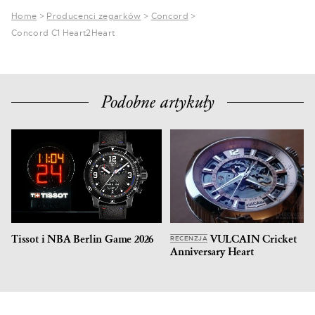
Home
>
Producenci zegarków
>
Concord
>
Concord C1 Heart2Heart
Podobne artykuły
Tissot i NBA Berlin Game 2026
VULCAIN Cricket
RECENZJA
Anniversary Heart