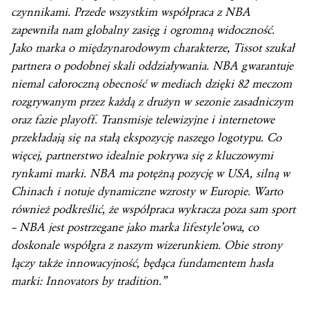
czynnikami. Przede wszystkim współpraca z NBA
zapewniła nam globalny zasięg i ogromną widoczność.
Jako marka o międzynarodowym charakterze, Tissot szukał
partnera o podobnej skali oddziaływania. NBA gwarantuje
niemal całoroczną obecność w mediach dzięki 82 meczom
rozgrywanym przez każdą z drużyn w sezonie zasadniczym
oraz fazie playoff. Transmisje telewizyjne i internetowe
przekładają się na stałą ekspozycję naszego logotypu. Co
więcej, partnerstwo idealnie pokrywa się z kluczowymi
rynkami marki. NBA ma potężną pozycję w USA, silną w
Chinach i notuje dynamiczne wzrosty w Europie. Warto
również podkreślić, że współpraca wykracza poza sam sport
– NBA jest postrzegane jako marka lifestyle’owa, co
doskonale współgra z naszym wizerunkiem. Obie strony
łączy także innowacyjność, będąca fundamentem hasła
marki: Innovators by tradition.”