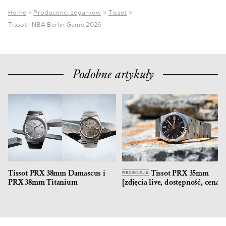
Home
>
Producenci zegarków
>
Tissot
>
Tissot i NBA Berlin Game 2026
Podobne artykuły
Tissot PRX 38mm Damascus i
Tissot PRX 35mm
RECENZJA
PRX 38mm Titanium
[zdjęcia live, dostępność, cena]