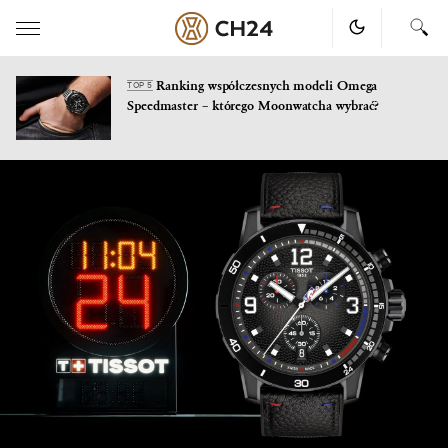
Ranking współczesnych modeli Omega
TOP 5
Speedmaster – którego Moonwatcha wybrać?
Skip
to
content