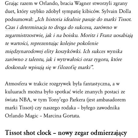
Grając razem w Orlando, bracia Wagner stworzyli zgrany
duet, który szybko zdobył sympatię kibiców. Sylvain Dolla
podsumował:
„Ich historia idealnie pasuje do marki Tissot.
Czas
i determinacja to droga do sukcesu, zarówno w
zegarmistrzostwie, jak i na boisku. Moritz i Franz uosabiają
te wartości, reprezentując kolejne pokolenie
międzynarodowej elity koszykówki. Ich sukces wynika
zarówno z talentu, jak i wytrwałości oraz rygoru, które
doskonale wpisują się w filozofię marki”
.
Atmosfera w trakcie rozgrywek była fantastyczna, a w
kuluarach można było spotkać wiele znanych postaci ze
świata NBA, w tym Tony’ego Parkera (jest ambasadorem
marki Tissot) czy naszego rodaka – byłego zawodnika
Orlando Magic – Marcina Gortata.
Tissot shot clock – nowy zegar odmierzający