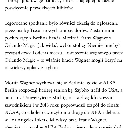
– biorąc pod uwagę panujący mróz – najlepiej pokazuje
poświęcenie prawdziwych kibiców.
Tegoroczne spotkanie było również okazją do ogłoszenia
przez markę Tissot nowych ambasadorów. Zostali nimi
pochodzący z Berlina bracia Moritz i Franz Wagner z
Orlando Magic. Jak widać, wybór stolicy Niemiec nie był
przypadkowy. Podczas meczu – ostatecznie wygranego przez
Orlando Magic – to właśnie bracia Wagner mogli liczyć na
największy aplauz z trybun.
Moritz Wagner wychował się w Berlinie, gdzie w ALBA
Berlin rozpoczął karierę seniorską. Szybko trafił do USA, a
tam – na Uniwersytecie Michigan – stał się kluczowym
zawodnikiem i w 2018 roku poprowadził zespół do finału
NCAA, co z kolei otworzyło mu drogę do NBA i debiutu
w Los Angeles Lakers. Młodszy brat, Franz Wagner,
również zaczynał w ALBA Berlin, a jego talent potwierdziła