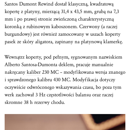
Santos Dumont Rewind dostał klasyczną, kwadratową
kopertę z platyny, mierzącą 31,4 x 43,5 mm, grubą na 7,3
mm i po prawej stronie zwieńczoną charakterystyczną
koronką z rubinowym kaboszonem. Czerwony (a raczej
burgundowy) jest również zamocowany w uszach koperty
pasek ze skóry aligatora, zapinany na platynową klamerkę.
Wewnątrz koperty, pod pełnym, sygnowanym nazwiskiem
Alberto Santosa-Dumonta deklem, pracuje manualnie
nakręcany
kaliber
230 MC – modyfikowana wersja znanego
i sprawdzonego kalibru 430 MC. Modyfikacja dotyczy
oczywiście odwróconego wskazywania czasu, bo poza tym
werk zachował 3 Hz częstotliwości balansu oraz raczej
skromne 38 h rezerwy chodu.