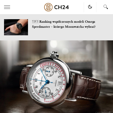
Ranking współczesnych modeli Omega
TOP 5
Speedmaster – którego Moonwatcha wybrać?
Skip
to
content