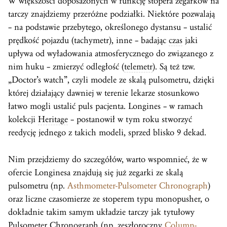
W większości doposażonych w funkcję stopera zegarków na
tarczy znajdziemy przeróżne podziałki. Niektóre pozwalają
– na podstawie przebytego, określonego dystansu – ustalić
prędkość pojazdu (tachymetr), inne – badając
czas
jaki
upływa od wyładowania atmosferycznego do związanego z
nim huku – zmierzyć odległość (
telemetr
). Są też tzw.
„Doctor’s watch”, czyli modele ze skalą pulsometru, dzięki
której działający dawniej w terenie lekarze stosunkowo
łatwo mogli ustalić puls pacjenta. Longines – w ramach
kolekcji
Heritage
– postanowił w tym roku stworzyć
reedycję jednego z takich modeli, sprzed blisko 9 dekad.
Nim przejdziemy do szczegółów, warto wspomnieć, że w
ofercie Longinesa znajdują się już zegarki ze skalą
pulsometru (np.
Asthmometer-Pulsometer Chronograph
)
oraz liczne czasomierze ze stoperem typu monopusher, o
dokładnie takim samym układzie tarczy jak tytułowy
Pulsometer Chronograph (np. zeszłoroczny
Column-