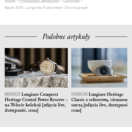
Home
>
Producenci zegarków
>
Longines
>
Basel 2015: Longines Pulsometer Chronograph
Podobne artykuły
Longines Conquest
Longines Heritage
RECENZJA
HANDS-ON
Heritage Central Power Reserve –
Classic z sektorową, ciemnoszar
na 70-lecie kolekcji [zdjęcia live,
tarczą [zdjęcia live, dostępność,
dostępność, cena]
cena]