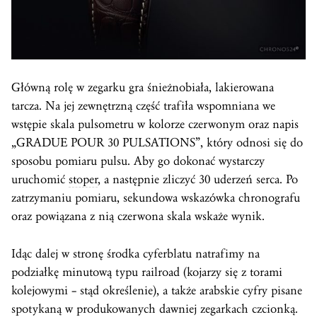
Główną rolę w zegarku gra śnieżnobiała, lakierowana
tarcza. Na jej zewnętrzną część trafiła wspomniana we
wstępie skala pulsometru w kolorze czerwonym oraz napis
„GRADUE POUR 30 PULSATIONS”, który odnosi się do
sposobu pomiaru pulsu. Aby go dokonać wystarczy
uruchomić
stoper
, a następnie zliczyć 30 uderzeń serca. Po
zatrzymaniu pomiaru, sekundowa wskazówka chronografu
oraz powiązana z nią czerwona skala wskaże wynik.
Idąc dalej w stronę środka cyferblatu natrafimy na
podziałkę minutową typu railroad (kojarzy się z torami
kolejowymi – stąd określenie), a także arabskie cyfry pisane
spotykaną w produkowanych dawniej zegarkach czcionką.