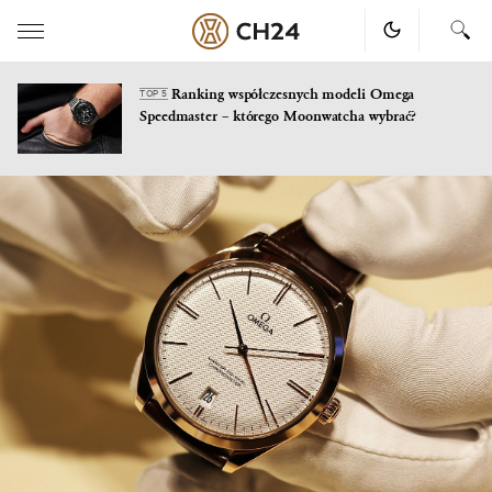
Ranking współczesnych modeli Omega
TOP 5
Speedmaster – którego Moonwatcha wybrać?
Skip
to
content