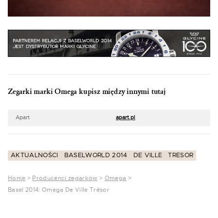
Zegarki marki Omega kupisz między innymi tutaj
Apart
apart.pl
AKTUALNOŚCI
BASELWORLD 2014
DE VILLE
TRESOR
Home
>
Producenci zegarków
>
Omega
>
Basel 2014: Omega De Ville Trésor