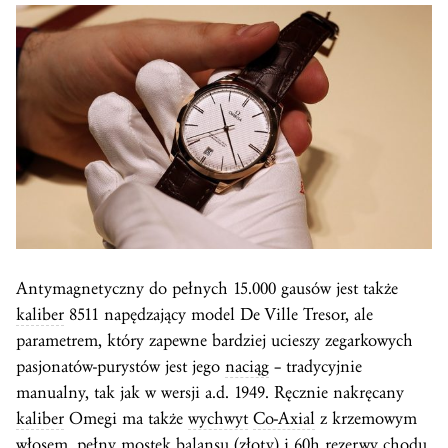
Antymagnetyczny do pełnych 15.000 gausów jest także
kaliber
8511 napędzający model De Ville Tresor, ale
parametrem, który zapewne bardziej ucieszy zegarkowych
pasjonatów-purystów jest jego
naciąg
– tradycyjnie
manualny, tak jak w wersji a.d. 1949. Ręcznie nakręcany
kaliber
Omegi ma także
wychwyt
Co-Axial
z krzemowym
włosem, pełny
mostek
balansu (złoty) i 60h rezerwy chodu.