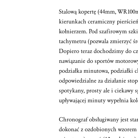
Stalową kopertę (44mm, WR100m)
kierunkach ceramiczny pierśc
kołnierzem. Pod szafirowym szki
tachymetru (pozwala zmierzyć ś
Dopiero teraz dochodzimy do cza
nawiązanie do sportów motorowy
podziałka minutowa, podziałki 
odpowiedzialne za działanie sto
spotykany, prosty ale i ciekawy 
upływającej minuty wypełnia kol
Chronograf
obsługiwany jest st
dokonać z ozdobionych wzorem ś