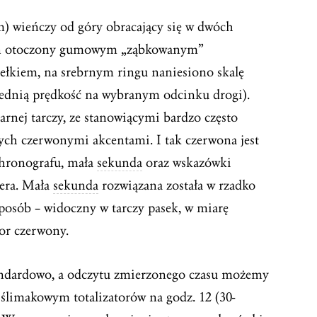
 wieńczy od góry obracający się w dwóch
ień otoczony gumowym „ząbkowanym”
ełkiem, na srebrnym ringu naniesiono skalę
rednią prędkość na wybranym odcinku drogi).
rnej tarczy, ze stanowiącymi bardzo często
ch czerwonymi akcentami. I tak czerwona jest
chronografu, mała
sekunda
oraz wskazówki
pera. Mała
sekunda
rozwiązana została w rzadko
sposób – widoczny w tarczy pasek, w miarę
or czerwony.
andardowo, a odczytu zmierzonego czasu możemy
limakowym totalizatorów na godz. 12 (30-