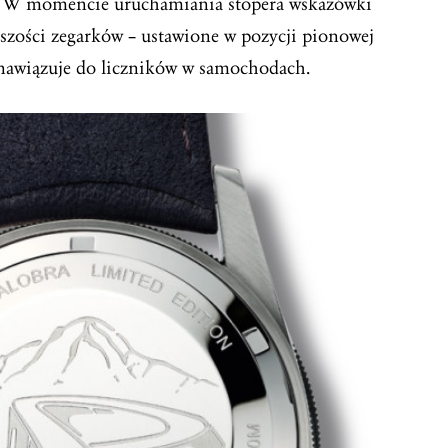
). W momencie uruchamiania stopera wskazówki
kszości zegarków – ustawione w pozycji pionowej
i nawiązuje do liczników w samochodach.