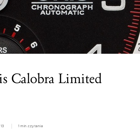
is Calobra Limited
013
1 min.
czytania