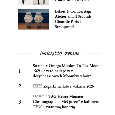
Lebois & Co. Heritage
Atelier Small Seconds
Clous de Paris i
Stroopwafel
Najczęściej czytane
Swatch x Omega Mission To The Moon
1969 – czy to najlepszy z
dotychczasowych MoonSwatchów?
Zegarki na lato i wakacje 2026
TOP 10
TAG Heuer Monaco
RECENZJA
Chronograph – „McQueen” z kalibrem
TH20 i tytanową kopertą