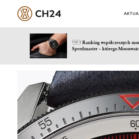
AKTUA
Ranking współczesnych mo
TOP 5
Speedmaster – którego Moonwatc
Skip
to
content