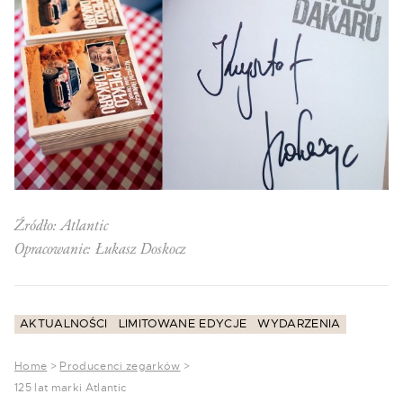
Źródło: Atlantic
Opracowanie: Łukasz Doskocz
AKTUALNOŚCI
LIMITOWANE EDYCJE
WYDARZENIA
Home
>
Producenci zegarków
>
125 lat marki Atlantic