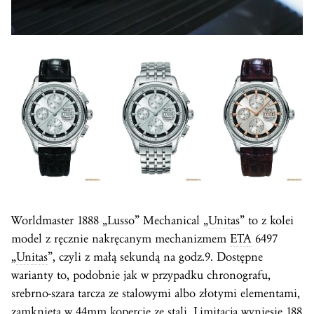
Worldmaster 1888 „Lusso” Mechanical „
Unitas
” to z kolei
model z ręcznie nakręcanym mechanizmem
ETA
6497
„
Unitas
”, czyli z małą sekundą na godz.9. Dostępne
warianty to, podobnie jak w przypadku chronografu,
srebrno-szara tarcza ze stalowymi albo złotymi elementami,
zamknięta w 44mm kopercie ze stali. Limitacja wyniesie 188